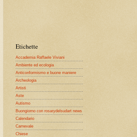
Etichette
Accademia Raffaele Viviani
Ambiente ed ecologia
Anticonformismo e buone maniere
Archeologia
Artisti
Aste
Autismo
Buongiorno con rosarydelsudart news
Calendario
Carnevale
Chiese