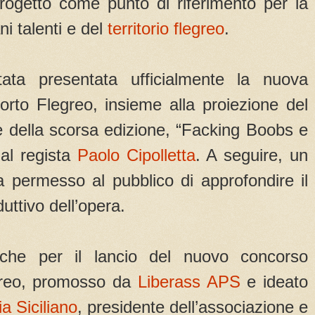
progetto come punto di riferimento per la
ni talenti e del
territorio flegreo
.
ata presentata ufficialmente la nuova
orto Flegreo, insieme alla proiezione del
e della scorsa edizione, “Facking Boobs e
dal regista
Paolo Cipolletta
. A seguire, un
a permesso al pubblico di approfondire il
uttivo dell’opera.
che per il lancio del nuovo concorso
egreo, promosso da
Liberass APS
e ideato
a Siciliano
, presidente dell’associazione e