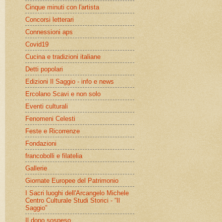
Cinque minuti con l'artista
Concorsi letterari
Connessioni aps
Covid19
Cucina e tradizioni italiane
Detti popolari
Edizioni Il Saggio - info e news
Ercolano Scavi e non solo
Eventi culturali
Fenomeni Celesti
Feste e Ricorrenze
Fondazioni
francobolli e filatelia
Gallerie
Giornate Europee del Patrimonio
I Sacri luoghi dell'Arcangelo Michele
Centro Culturale Studi Storici - “Il
Saggio”
Il dono sospeso