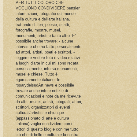
PER TUTTI COLORO CHE
VOGLIONO CONDIVIDERE pensieri,
informazioni, fotografie sul mondo
della cultura e dell'arte italiana,
trattando di libri, poesie, scritti,
fotografie, mostre, musei,
monumenti, artisti e tanto altro. E'
possibile anche trovare: - alcune
interviste che ho fatto personalmente
ad attori, artisti, poeti e scrittori. -
leggere e vedere foto e video relativi
a luoghi d'arte in cui mi sono recata
personalmente, info su monumenti,
musei e chiese. Tutto è
rigorosamente italiano. In
rosarydelsudArt news è possibile
trovare anche info e notizie di
comunicazioni e note da me ricevute
da altri: musei, artisti, fotografi, attori,
scrittori, organizzatori di eventi
culturali/artistici e chiunque
(appassionato di arte e cultura
italiana) voglia condividere con i
lettori di questo blog e con me tutto
ciò che di bello e culturale la nostra