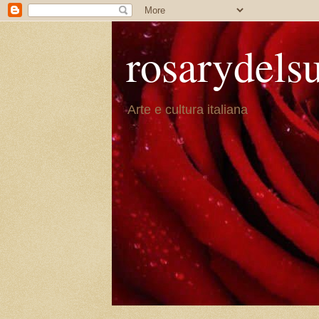
rosarydels
Arte e cultura italiana