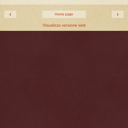
‹
›
Home page
Visualizza versione web