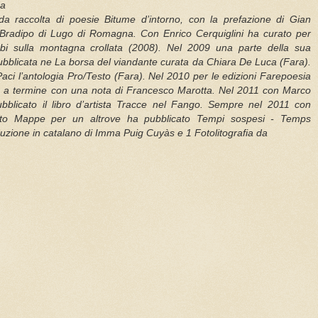
da
da raccolta di poesie Bitume d’intorno, con la prefazione di Gian
 Bradipo di Lugo di Romagna. Con Enrico Cerquiglini ha curato per
ubi sulla montagna crollata (2008). Nel 2009 una parte della sua
pubblicata ne La borsa del viandante curata da Chiara De Luca (Fara).
i l’antologia Pro/Testo (Fara). Nel 2010 per le edizioni Farepoesia
tto a termine con una nota di Francesco Marotta. Nel 2011 con Marco
bblicato il libro d’artista Tracce nel Fango. Sempre nel 2011 con
netto Mappe per un altrove ha pubblicato Tempi sospesi - Temps
uzione in catalano di Imma Puig Cuyàs e 1 Fotolitografia da