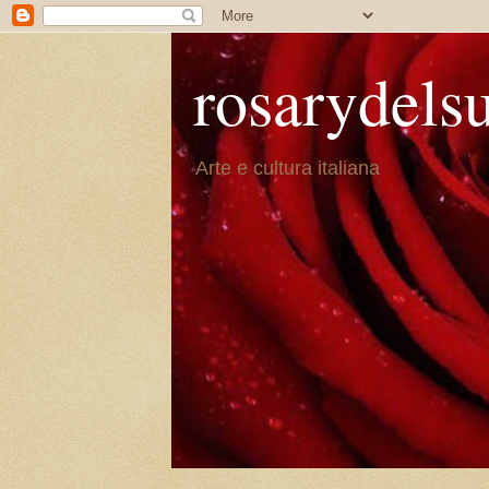
rosarydels
Arte e cultura italiana