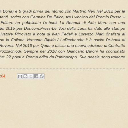
a Di Bona) e 5 gradi prima del ritorno con Martino Neri Nel 2012 per le
stenti, scritto con Carmine De Falco, tra i vincitori del Premio Russo –
Editore ha pubblicato l’e-book La Renault di Aldo Moro con una
 Nel 2015 per Dot.com.Press-Le Voci della Luna ha dato alle stampe
vatore Ritrovato e note di Ivan Fedeli e Lorenzo Mari, finalista al
 la Collana Versante Ripido / LaRecherche.it è uscito l’e-book di
Roversi. Nel 2018 per Qudu è uscita una nuova edizione di Contratto
 Mozzachiodi. Sempre nel 2018 con Giancarlo Baroni ha coordinato
iche: 22 poeti a Parma edita da Puntoacapo. Sue poesie sono tradotte
:04