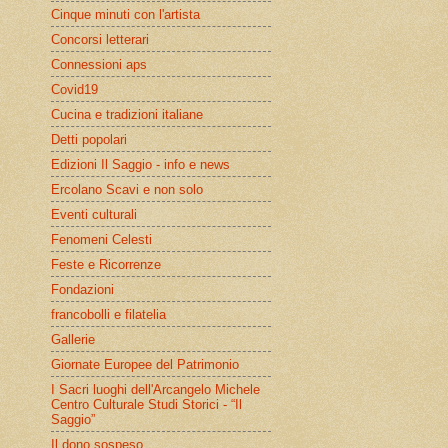
Cinque minuti con l'artista
Concorsi letterari
Connessioni aps
Covid19
Cucina e tradizioni italiane
Detti popolari
Edizioni Il Saggio - info e news
Ercolano Scavi e non solo
Eventi culturali
Fenomeni Celesti
Feste e Ricorrenze
Fondazioni
francobolli e filatelia
Gallerie
Giornate Europee del Patrimonio
I Sacri luoghi dell'Arcangelo Michele
Centro Culturale Studi Storici - “Il
Saggio”
Il dono sospeso