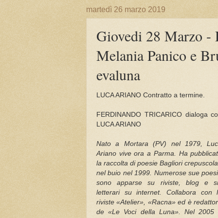
martedì 26 marzo 2019
Giovedi 28 Marzo - R
Melania Panico e Bru
evaluna
LUCA ARIANO Contratto a termine.
FERDINANDO TRICARICO dialoga c
LUCA ARIANO
Nato a Mortara (PV) nel 1979, Lu
Ariano vive ora a Parma. Ha pubblica
la raccolta di poesie Bagliori crepuscola
nel buio nel 1999. Numerose sue poes
sono apparse su riviste, blog e si
letterari su internet. Collabora con 
riviste «Atelier», «Racna» ed è redatto
de «Le Voci della Luna». Nel 2005