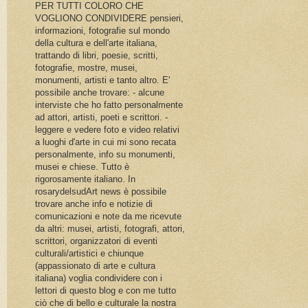
PER TUTTI COLORO CHE
VOGLIONO CONDIVIDERE pensieri,
informazioni, fotografie sul mondo
della cultura e dell'arte italiana,
trattando di libri, poesie, scritti,
fotografie, mostre, musei,
monumenti, artisti e tanto altro. E'
possibile anche trovare: - alcune
interviste che ho fatto personalmente
ad attori, artisti, poeti e scrittori. -
leggere e vedere foto e video relativi
a luoghi d'arte in cui mi sono recata
personalmente, info su monumenti,
musei e chiese. Tutto è
rigorosamente italiano. In
rosarydelsudArt news è possibile
trovare anche info e notizie di
comunicazioni e note da me ricevute
da altri: musei, artisti, fotografi, attori,
scrittori, organizzatori di eventi
culturali/artistici e chiunque
(appassionato di arte e cultura
italiana) voglia condividere con i
lettori di questo blog e con me tutto
ciò che di bello e culturale la nostra