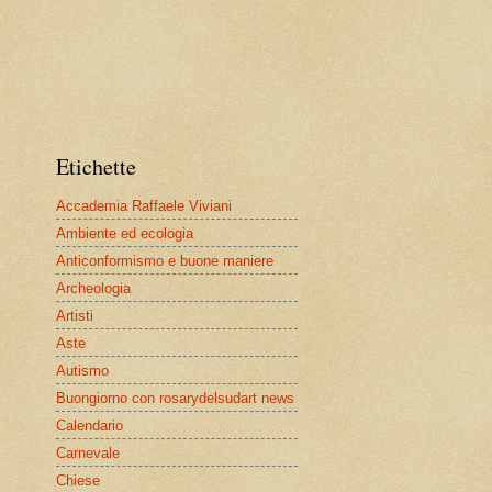
Etichette
Accademia Raffaele Viviani
Ambiente ed ecologia
Anticonformismo e buone maniere
Archeologia
Artisti
Aste
Autismo
Buongiorno con rosarydelsudart news
Calendario
Carnevale
Chiese