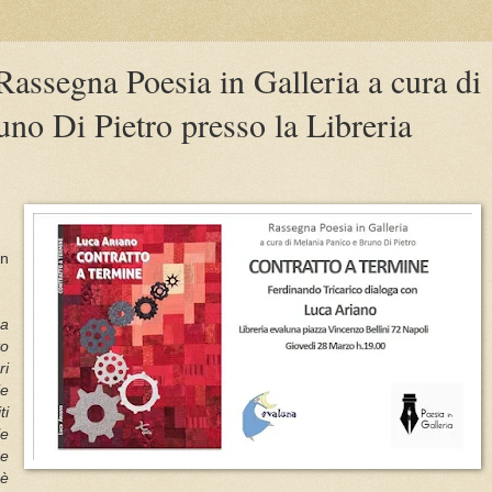
assegna Poesia in Galleria a cura di
no Di Pietro presso la Libreria
on
ca
to
ri
ie
ti
le
re
 è