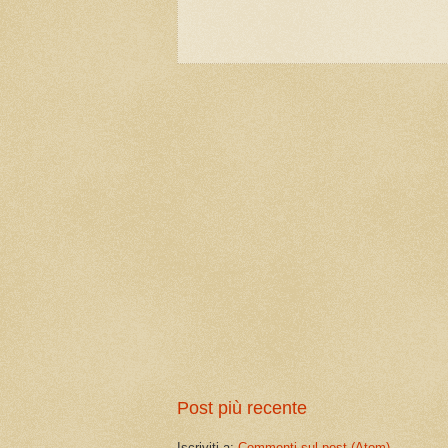
Post più recente
Iscriviti a:
Commenti sul post (Atom)