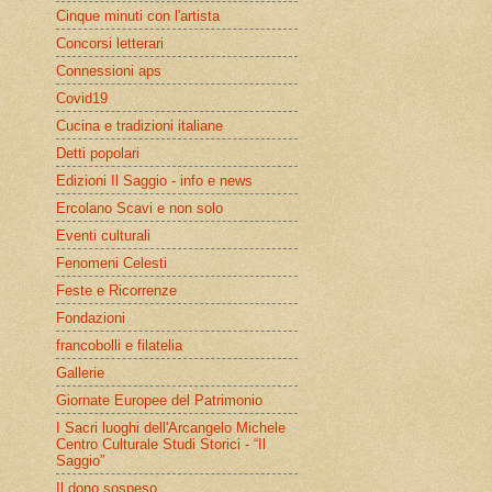
Cinque minuti con l'artista
Concorsi letterari
Connessioni aps
Covid19
Cucina e tradizioni italiane
Detti popolari
Edizioni Il Saggio - info e news
Ercolano Scavi e non solo
Eventi culturali
Fenomeni Celesti
Feste e Ricorrenze
Fondazioni
francobolli e filatelia
Gallerie
Giornate Europee del Patrimonio
I Sacri luoghi dell'Arcangelo Michele
Centro Culturale Studi Storici - “Il
Saggio”
Il dono sospeso