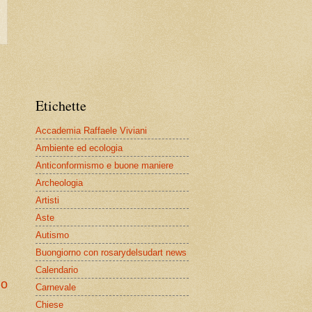
Etichette
Accademia Raffaele Viviani
Ambiente ed ecologia
Anticonformismo e buone maniere
Archeologia
Artisti
Aste
Autismo
Buongiorno con rosarydelsudart news
Calendario
io
Carnevale
Chiese