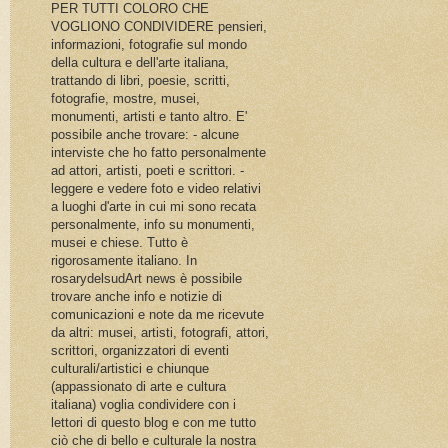
PER TUTTI COLORO CHE
VOGLIONO CONDIVIDERE pensieri,
informazioni, fotografie sul mondo
della cultura e dell'arte italiana,
trattando di libri, poesie, scritti,
fotografie, mostre, musei,
monumenti, artisti e tanto altro. E'
possibile anche trovare: - alcune
interviste che ho fatto personalmente
ad attori, artisti, poeti e scrittori. -
leggere e vedere foto e video relativi
a luoghi d'arte in cui mi sono recata
personalmente, info su monumenti,
musei e chiese. Tutto è
rigorosamente italiano. In
rosarydelsudArt news è possibile
trovare anche info e notizie di
comunicazioni e note da me ricevute
da altri: musei, artisti, fotografi, attori,
scrittori, organizzatori di eventi
culturali/artistici e chiunque
(appassionato di arte e cultura
italiana) voglia condividere con i
lettori di questo blog e con me tutto
ciò che di bello e culturale la nostra