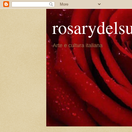
rosarydels
Arte e cultura italiana