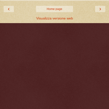
‹
›
Home page
Visualizza versione web