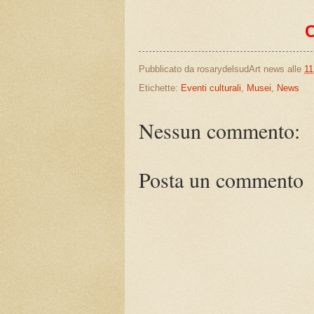
Pubblicato da
rosarydelsudArt news
alle
11
Etichette:
Eventi culturali
,
Musei
,
News
Nessun commento:
Posta un commento