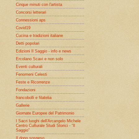
Cinque minuti con l'artista
Concorsi letterari
Connessioni aps
Covid19
Cucina e tradizioni italiane
Detti popolari
Edizioni Il Saggio - info e news
Ercolano Scavi e non solo
Eventi culturali
Fenomeni Celesti
Feste e Ricorrenze
Fondazioni
francobolli e filatelia
Gallerie
Giornate Europee del Patrimonio
I Sacri luoghi dell'Arcangelo Michele
Centro Culturale Studi Storici - “Il
Saggio”
Il dono sospeso