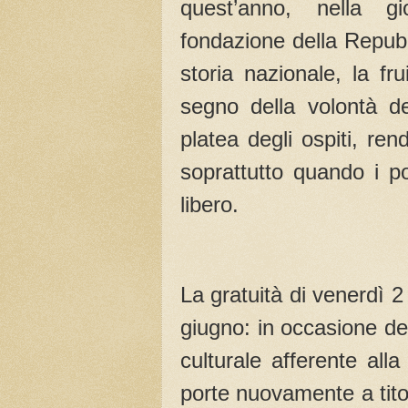
quest’anno, nella gio
fondazione della Repubb
storia nazionale, la fr
segno della volontà de
platea degli ospiti, ren
soprattutto quando i p
libero.
La gratuità di venerdì 2
giugno: in occasione de
culturale afferente all
porte nuovamente a titol