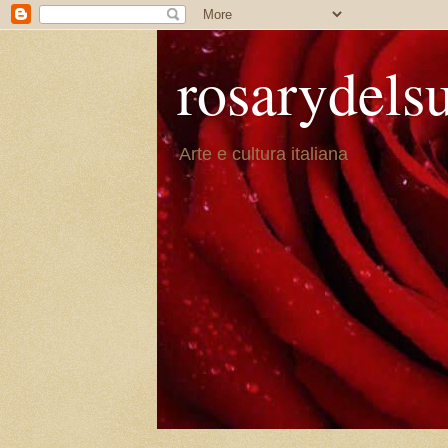
rosarydels
Arte e cultura italiana