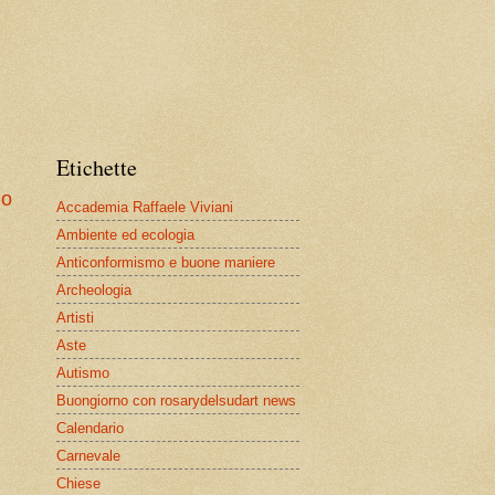
Etichette
io
Accademia Raffaele Viviani
Ambiente ed ecologia
Anticonformismo e buone maniere
Archeologia
Artisti
Aste
Autismo
Buongiorno con rosarydelsudart news
Calendario
Carnevale
Chiese