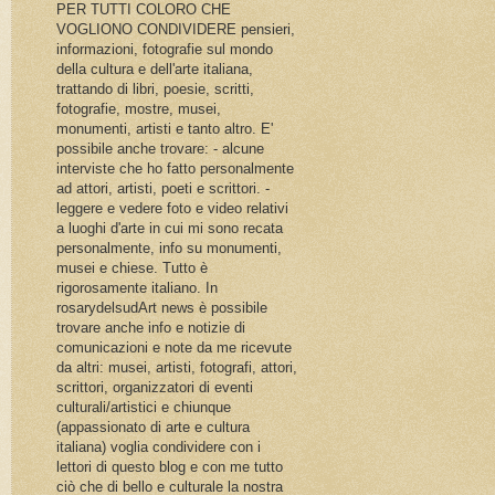
PER TUTTI COLORO CHE
VOGLIONO CONDIVIDERE pensieri,
informazioni, fotografie sul mondo
della cultura e dell'arte italiana,
trattando di libri, poesie, scritti,
fotografie, mostre, musei,
monumenti, artisti e tanto altro. E'
possibile anche trovare: - alcune
interviste che ho fatto personalmente
ad attori, artisti, poeti e scrittori. -
leggere e vedere foto e video relativi
a luoghi d'arte in cui mi sono recata
personalmente, info su monumenti,
musei e chiese. Tutto è
rigorosamente italiano. In
rosarydelsudArt news è possibile
trovare anche info e notizie di
comunicazioni e note da me ricevute
da altri: musei, artisti, fotografi, attori,
scrittori, organizzatori di eventi
culturali/artistici e chiunque
(appassionato di arte e cultura
italiana) voglia condividere con i
lettori di questo blog e con me tutto
ciò che di bello e culturale la nostra