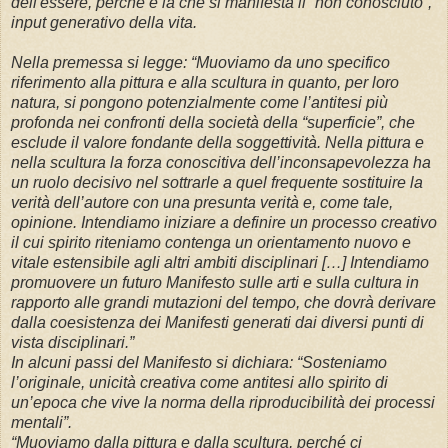
dell'essere, perché è là che si manifesta il “non conosciuto”,
input generativo della vita.
Nella premessa si legge: “Muoviamo da uno specifico
riferimento alla pittura e alla scultura in quanto, per loro
natura, si pongono potenzialmente come l’antitesi più
profonda nei confronti della società della “superficie”, che
esclude il valore fondante della soggettività. Nella pittura e
nella scultura la forza conoscitiva dell’inconsapevolezza ha
un ruolo decisivo nel sottrarle a quel frequente sostituire la
verità dell’autore con una presunta verità e, come tale,
opinione. Intendiamo iniziare a definire un processo creativo
il cui spirito riteniamo contenga un orientamento nuovo e
vitale estensibile agli altri ambiti disciplinari […] Intendiamo
promuovere un futuro Manifesto sulle arti e sulla cultura in
rapporto alle grandi mutazioni del tempo, che dovrà derivare
dalla coesistenza dei Manifesti generati dai diversi punti di
vista disciplinari.”
In alcuni passi del Manifesto si dichiara: “Sosteniamo
l’originale, unicità creativa come antitesi allo spirito di
un’epoca che vive la norma della riproducibilità dei processi
mentali”.
“Muoviamo dalla pittura e dalla scultura, perché ci