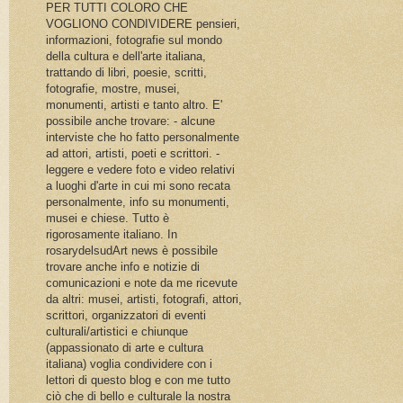
PER TUTTI COLORO CHE
VOGLIONO CONDIVIDERE pensieri,
informazioni, fotografie sul mondo
della cultura e dell'arte italiana,
trattando di libri, poesie, scritti,
fotografie, mostre, musei,
monumenti, artisti e tanto altro. E'
possibile anche trovare: - alcune
interviste che ho fatto personalmente
ad attori, artisti, poeti e scrittori. -
leggere e vedere foto e video relativi
a luoghi d'arte in cui mi sono recata
personalmente, info su monumenti,
musei e chiese. Tutto è
rigorosamente italiano. In
rosarydelsudArt news è possibile
trovare anche info e notizie di
comunicazioni e note da me ricevute
da altri: musei, artisti, fotografi, attori,
scrittori, organizzatori di eventi
culturali/artistici e chiunque
(appassionato di arte e cultura
italiana) voglia condividere con i
lettori di questo blog e con me tutto
ciò che di bello e culturale la nostra