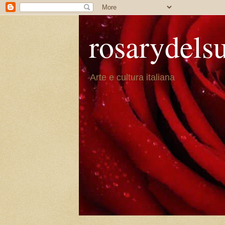
rosarydels
Arte e cultura italiana