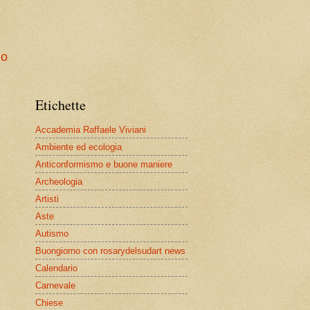
io
Etichette
Accademia Raffaele Viviani
Ambiente ed ecologia
Anticonformismo e buone maniere
Archeologia
Artisti
Aste
Autismo
Buongiorno con rosarydelsudart news
Calendario
Carnevale
Chiese