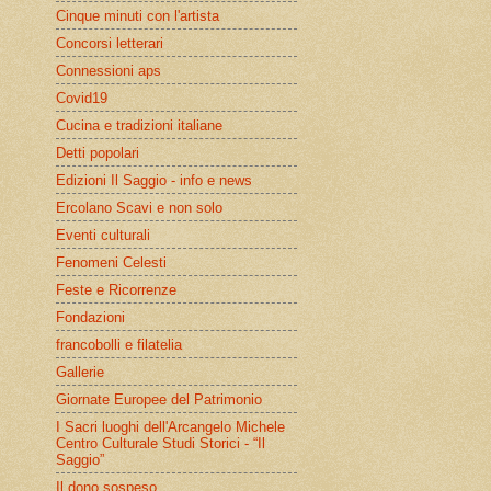
Cinque minuti con l'artista
Concorsi letterari
Connessioni aps
Covid19
Cucina e tradizioni italiane
Detti popolari
Edizioni Il Saggio - info e news
Ercolano Scavi e non solo
Eventi culturali
Fenomeni Celesti
Feste e Ricorrenze
Fondazioni
francobolli e filatelia
Gallerie
Giornate Europee del Patrimonio
I Sacri luoghi dell'Arcangelo Michele
Centro Culturale Studi Storici - “Il
Saggio”
Il dono sospeso