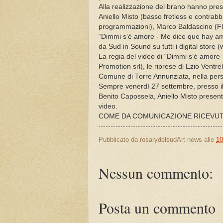
Alla realizzazione del brano hanno preso
Aniello Misto (basso fretless e contrabb
programmazioni), Marco Baldascino (Flau
“Dimmi s’è amore - Me dice que hay amor
da Sud in Sound su tutti i digital store 
La regia del video di “Dimmi s’è amore
Promotion srl), le riprese di Ezio Ventrel
Comune di Torre Annunziata, nella per
Sempre venerdì 27 settembre, presso il
Benito Capossela, Aniello Misto present
video.
COME DA COMUNICAZIONE RICEVU
Pubblicato da
rosarydelsudArt news
alle
10
Nessun commento:
Posta un commento