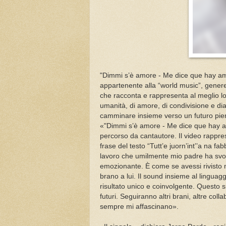
"Dimmi s’è amore - Me dice que hay am
appartenente alla “world music”, genere
che racconta e rappresenta al meglio lo s
umanità, di amore, di condivisione e dial
camminare insieme verso un futuro pie
«"Dimmi s’è amore - Me dice que hay amo
percorso da cantautore. Il video rappre
frase del testo “Tutt’e juorn’int’’a na fa
lavoro che umilmente mio padre ha svol
emozionante. È come se avessi rivisto mi
brano a lui. Il sound insieme al lingua
risultato unico e coinvolgente. Questo si
futuri. Seguiranno altri brani, altre coll
sempre mi affascinano».