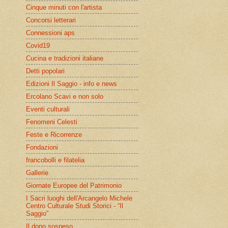
Cinque minuti con l'artista
Concorsi letterari
Connessioni aps
Covid19
Cucina e tradizioni italiane
Detti popolari
Edizioni Il Saggio - info e news
Ercolano Scavi e non solo
Eventi culturali
Fenomeni Celesti
Feste e Ricorrenze
Fondazioni
francobolli e filatelia
Gallerie
Giornate Europee del Patrimonio
I Sacri luoghi dell'Arcangelo Michele
Centro Culturale Studi Storici - “Il
Saggio”
Il dono sospeso