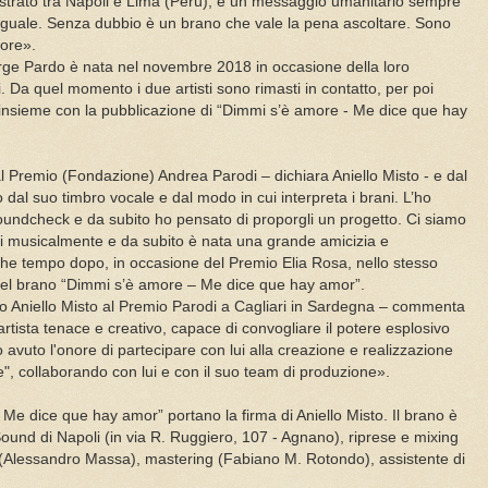
gistrato tra Napoli e Lima (Perù), è un messaggio umanitario sempre
eguale. Senza dubbio è un brano che vale la pena ascoltare. Sono
uore».
orge Pardo è nata nel novembre 2018 in occasione della loro
 Da quel momento i due artisti sono rimasti in contatto, per poi
 insieme con la pubblicazione di “Dimmi s’è amore - Me dice que hay
 Premio (Fondazione) Andrea Parodi – dichiara Aniello Misto - e dal
al suo timbro vocale e dal modo in cui interpreta i brani. L’ho
 soundcheck e da subito ho pensato di proporgli un progetto. Ci siamo
bi musicalmente e da subito è nata una grande amicizia e
che tempo dopo, in occasione del Premio Elia Rosa, nello stesso
del brano “Dimmi s’è amore – Me dice que hay amor”.
to Aniello Misto al Premio Parodi a Cagliari in Sardegna – commenta
artista tenace e creativo, capace di convogliare il potere esplosivo
o avuto l'onore di partecipare con lui alla creazione e realizzazione
, collaborando con lui e con il suo team di produzione».
 Me dice que hay amor” portano la firma di Aniello Misto. Il brano è
 Sound di Napoli (in via R. Ruggiero, 107 - Agnano), riprese e mixing
 (Alessandro Massa), mastering (Fabiano M. Rotondo), assistente di