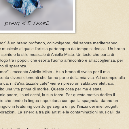
or” è un brano profondo, coinvolgente, dal sapore mediterraneo,
 musicale al quale l’artista partenopeo da tempo si dedica. Un brano
pirito e lo stile musicale di Aniello Misto. Un testo che parla di
ogo tra i popoli, che esorta l’uomo all’incontro e all’accoglienza, per
no di speranza.
r” - racconta Aniello Misto - è un brano di svolta per il mio
senta diversi elementi che fanno parte della mia vita. Ad esempio alla
bbrica, rint’a‘na tazza‘e cafè” viene ripreso un saldatore elettrico,
to una vita prima di morire. Questa cosa per me è stata
o padre, i suoi occhi, la sua forza. Per questo motivo dedico il
ggio che fonde la lingua napoletana con quella spagnola, danno un
ngolo in featuring con Jorge segna un po’ l’inizio dei miei progetti
aborazioni. La sinergia tra più artisti e le contaminazioni musicali, da