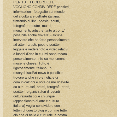
PER TUTTI COLORO CHE
VOGLIONO CONDIVIDERE pensieri,
informazioni, fotografie sul mondo
della cultura e dell'arte italiana,
trattando di libri, poesie, scritti,
fotografie, mostre, musei,
monumenti, artisti e tanto altro. E'
possibile anche trovare: - alcune
interviste che ho fatto personalmente
ad attori, artisti, poeti e scrittori. -
leggere e vedere foto e video relativi
a luoghi d'arte in cui mi sono recata
personalmente, info su monumenti,
musei e chiese. Tutto è
rigorosamente italiano. In
rosarydelsudArt news è possibile
trovare anche info e notizie di
comunicazioni e note da me ricevute
da altri: musei, artisti, fotografi, attori,
scrittori, organizzatori di eventi
culturali/artistici e chiunque
(appassionato di arte e cultura
italiana) voglia condividere con i
lettori di questo blog e con me tutto
ciò che di bello e culturale la nostra