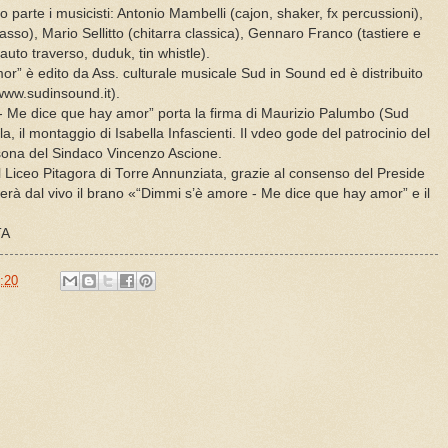
 parte i musicisti: Antonio Mambelli (cajon, shaker, fx percussioni),
asso), Mario Sellitto (chitarra classica), Gennaro Franco (tastiere e
to traverso, duduk, tin whistle).
” è edito da Ass. culturale musicale Sud in Sound ed è distribuito
(www.sudinsound.it).
 - Me dice que hay amor” porta la firma di Maurizio Palumbo (Sud
la, il montaggio di Isabella Infascienti. Il vdeo gode del patrocinio del
sona del Sindaco Vincenzo Ascione.
 Liceo Pitagora di Torre Annunziata, grazie al consenso del Preside
erà dal vivo il brano «“Dimmi s’è amore - Me dice que hay amor” e il
TA
:20