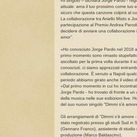
«Il singolo – dichiara Jorge Pardo - re
attuale: ama il tuo prossimo come tuo 
sicuro che questa canzone colpirà al c
La collaborazione tra Aniello Misto e J
partecipazione al Premio Andrea Parodi.
decidere di avviare una collaborazione
amor”.
«Ho conosciuto Jorge Pardo nel 2018 al
primo momento sono rimasto stupefatto d
ascoltato per la prima volta durante il
conosciuti, ci siamo apprezzati entram
collaborazione. È venuto a Napoli qual
periodo abbiamo girato anche il video 
«Dal primo momento in cui ho
incontra
Jorge Pardo - ho trovato di fronte a un 
della musica nelle sue esibizioni live. H
del suo nuovo singolo "Dimmi s'è amore"
Gli arrangiamenti di “Dimmi s’è amore -
stato registrato presso gli studi Sud in
(Gennaro Franco), assistente di studio
produzione (Marco Baldascino).