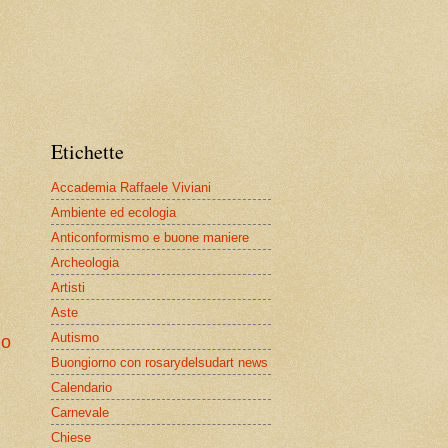
Etichette
Accademia Raffaele Viviani
Ambiente ed ecologia
Anticonformismo e buone maniere
Archeologia
Artisti
Aste
Autismo
io
Buongiorno con rosarydelsudart news
Calendario
Carnevale
Chiese