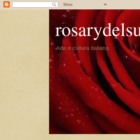
rosarydels
Arte e cultura italiana