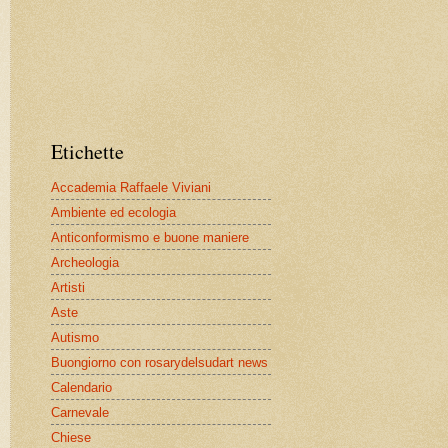
Etichette
Accademia Raffaele Viviani
Ambiente ed ecologia
Anticonformismo e buone maniere
Archeologia
Artisti
Aste
Autismo
Buongiorno con rosarydelsudart news
Calendario
Carnevale
Chiese