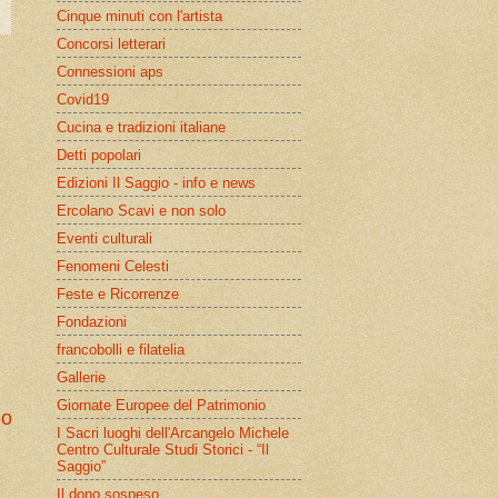
Cinque minuti con l'artista
Concorsi letterari
Connessioni aps
Covid19
Cucina e tradizioni italiane
Detti popolari
Edizioni Il Saggio - info e news
Ercolano Scavi e non solo
Eventi culturali
Fenomeni Celesti
Feste e Ricorrenze
Fondazioni
francobolli e filatelia
Gallerie
Giornate Europee del Patrimonio
io
I Sacri luoghi dell'Arcangelo Michele
Centro Culturale Studi Storici - “Il
Saggio”
Il dono sospeso