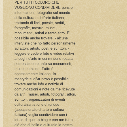
PER TUTTI COLORO CHE
VOGLIONO CONDIVIDERE pensieri,
informazioni, fotografie sul mondo
della cultura e dell'arte italiana,
trattando di libri, poesie, scritti,
fotografie, mostre, musei,
monumenti, artisti e tanto altro. E'
possibile anche trovare: - alcune
interviste che ho fatto personalmente
ad attori, artisti, poeti e scrittori. -
leggere e vedere foto e video relativi
a luoghi d'arte in cui mi sono recata
personalmente, info su monumenti,
musei e chiese. Tutto è
rigorosamente italiano. In
rosarydelsudArt news è possibile
trovare anche info e notizie di
comunicazioni e note da me ricevute
da altri: musei, artisti, fotografi, attori,
scrittori, organizzatori di eventi
culturali/artistici e chiunque
(appassionato di arte e cultura
italiana) voglia condividere con i
lettori di questo blog e con me tutto
ciò che di bello e culturale la nostra