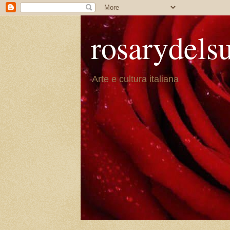
rosarydels
Arte e cultura italiana