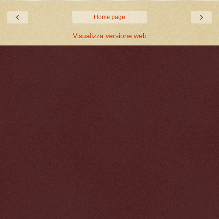
‹
›
Home page
Visualizza versione web