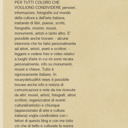
PER TUTTI COLORO CHE
VOGLIONO CONDIVIDERE pensieri,
informazioni, fotografie sul mondo
della cultura e dell'arte italiana,
trattando di libri, poesie, scritti,
fotografie, mostre, musei,
monumenti, artisti e tanto altro. E'
possibile anche trovare: - alcune
interviste che ho fatto personalmente
ad attori, artisti, poeti e scrittori. -
leggere e vedere foto e video relativi
a luoghi d'arte in cui mi sono recata
personalmente, info su monumenti,
musei e chiese. Tutto è
rigorosamente italiano. In
rosarydelsudArt news è possibile
trovare anche info e notizie di
comunicazioni e note da me ricevute
da altri: musei, artisti, fotografi, attori,
scrittori, organizzatori di eventi
culturali/artistici e chiunque
(appassionato di arte e cultura
italiana) voglia condividere con i
lettori di questo blog e con me tutto
ciò che di bello e culturale la nostra