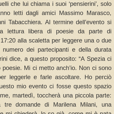
lli che lui chiama i suoi ‘pensierini’, solo
ranno letti dagli amici Massimo Marasco,
ni Tabacchiera. Al termine dell’evento si
a lettura libera di poesie da parte di
e 17:20 alla scaletta per leggere una o due
 numero dei partecipanti e della durata
rini dice, a questo proposito: “A Spezia ci
 poesie. Mi ci metto anch’io. Non ci sono
er leggerle e farle ascoltare. Ho perciò
uesto mio evento ci fosse questo spazio
 me, martedì, toccherà una piccola parte:
a tre domande di Marilena Milani, una
he mi chiederà, lo so già, come mi è nata