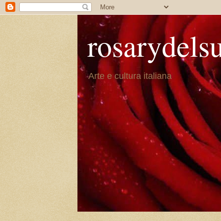
rosarydels
Arte e cultura italiana