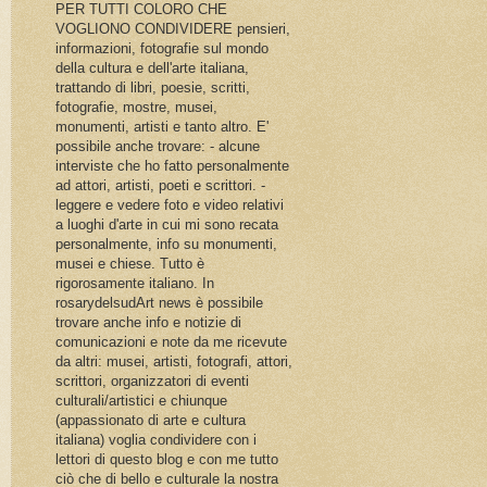
PER TUTTI COLORO CHE
VOGLIONO CONDIVIDERE pensieri,
informazioni, fotografie sul mondo
della cultura e dell'arte italiana,
trattando di libri, poesie, scritti,
fotografie, mostre, musei,
monumenti, artisti e tanto altro. E'
possibile anche trovare: - alcune
interviste che ho fatto personalmente
ad attori, artisti, poeti e scrittori. -
leggere e vedere foto e video relativi
a luoghi d'arte in cui mi sono recata
personalmente, info su monumenti,
musei e chiese. Tutto è
rigorosamente italiano. In
rosarydelsudArt news è possibile
trovare anche info e notizie di
comunicazioni e note da me ricevute
da altri: musei, artisti, fotografi, attori,
scrittori, organizzatori di eventi
culturali/artistici e chiunque
(appassionato di arte e cultura
italiana) voglia condividere con i
lettori di questo blog e con me tutto
ciò che di bello e culturale la nostra