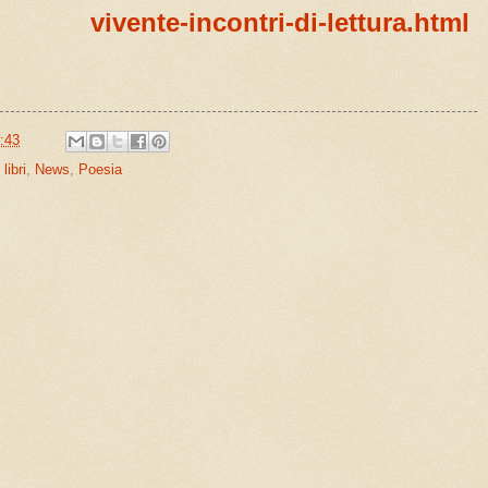
vivente-incontri-di-lettura.html
:43
,
libri
,
News
,
Poesia