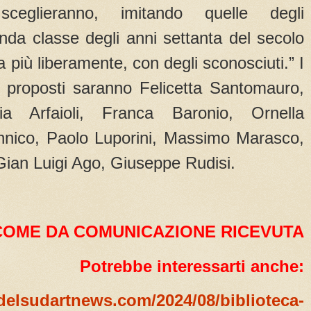
sceglieranno, imitando quelle degli
nda classe degli anni settanta del secolo
va più liberamente, con degli sconosciuti.” I
o proposti saranno Felicetta Santomauro,
via Arfaioli, Franca Baronio, Ornella
nnico, Paolo Luporini, Massimo Marasco,
Gian Luigi Ago, Giuseppe Rudisi.
COME DA COMUNICAZIONE RICEVUTA
Potrebbe interessarti anche:
delsudartnews.com/2024/08/biblioteca-