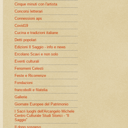
Cinque minuti con l'artista
Concorsi letterari
Connessioni aps
Covid19
Cucina e tradizioni italiane
Detti popolari
Edizioni Il Saggio - info e news
Ercolano Scavi e non solo
Eventi culturali
Fenomeni Celesti
Feste e Ricorrenze
Fondazioni
francobolli e filatelia
Gallerie
Giornate Europee del Patrimonio
I Sacri luoghi dell'Arcangelo Michele
Centro Culturale Studi Storici - “Il
Saggio”
Il dono sospeso