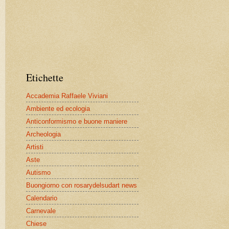
Etichette
Accademia Raffaele Viviani
Ambiente ed ecologia
Anticonformismo e buone maniere
Archeologia
Artisti
Aste
Autismo
Buongiorno con rosarydelsudart news
Calendario
Carnevale
Chiese