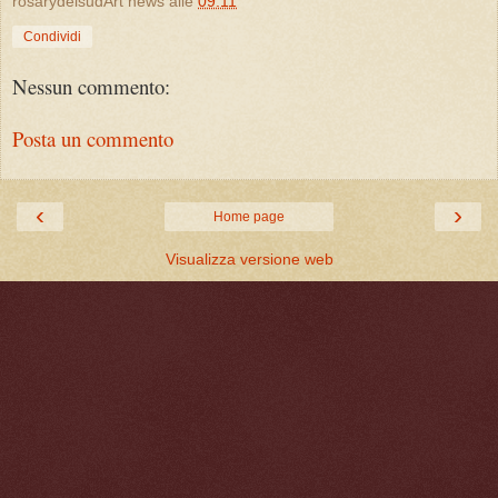
rosarydelsudArt news
alle
09:11
Condividi
Nessun commento:
Posta un commento
‹
›
Home page
Visualizza versione web