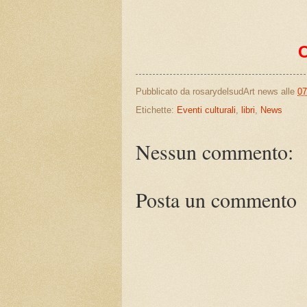
Pubblicato da
rosarydelsudArt news
alle
07
Etichette:
Eventi culturali
,
libri
,
News
Nessun commento:
Posta un commento