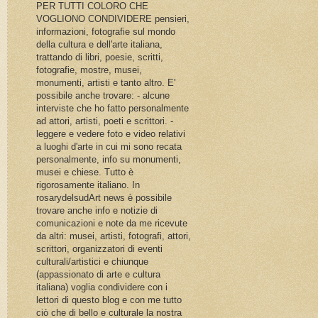
PER TUTTI COLORO CHE
VOGLIONO CONDIVIDERE pensieri,
informazioni, fotografie sul mondo
della cultura e dell'arte italiana,
trattando di libri, poesie, scritti,
fotografie, mostre, musei,
monumenti, artisti e tanto altro. E'
possibile anche trovare: - alcune
interviste che ho fatto personalmente
ad attori, artisti, poeti e scrittori. -
leggere e vedere foto e video relativi
a luoghi d'arte in cui mi sono recata
personalmente, info su monumenti,
musei e chiese. Tutto è
rigorosamente italiano. In
rosarydelsudArt news è possibile
trovare anche info e notizie di
comunicazioni e note da me ricevute
da altri: musei, artisti, fotografi, attori,
scrittori, organizzatori di eventi
culturali/artistici e chiunque
(appassionato di arte e cultura
italiana) voglia condividere con i
lettori di questo blog e con me tutto
ciò che di bello e culturale la nostra