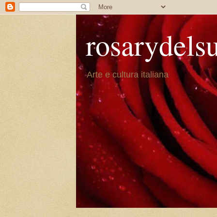
rosarydels
Arte e cultura italiana