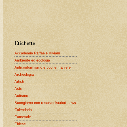
Etichette
Accademia Raffaele Viviani
Ambiente ed ecologia
Anticonformismo e buone maniere
Archeologia
Artisti
Aste
Autismo
Buongiorno con rosarydelsudart news
Calendario
Carnevale
Chiese