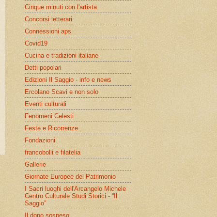
Cinque minuti con l'artista
Concorsi letterari
Connessioni aps
Covid19
Cucina e tradizioni italiane
Detti popolari
Edizioni Il Saggio - info e news
Ercolano Scavi e non solo
Eventi culturali
Fenomeni Celesti
Feste e Ricorrenze
Fondazioni
francobolli e filatelia
Gallerie
Giornate Europee del Patrimonio
I Sacri luoghi dell'Arcangelo Michele
Centro Culturale Studi Storici - “Il
Saggio”
Il dono sospeso