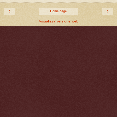
‹
›
Home page
Visualizza versione web