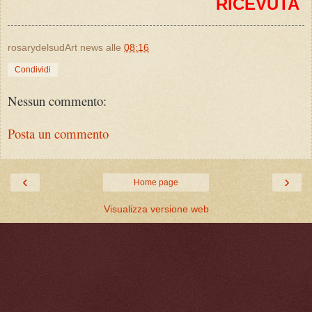
RICEVUTA
rosarydelsudArt news
alle
08:16
Condividi
Nessun commento:
Posta un commento
‹
›
Home page
Visualizza versione web