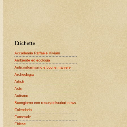
Etichette
Accademia Raffaele Viviani
Ambiente ed ecologia
Anticonformismo e buone maniere
Archeologia
Artisti
Aste
Autismo
Buongiorno con rosarydelsudart news
Calendario
Carnevale
Chiese