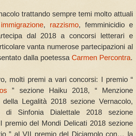
rnacolo trattando sempre temi molto attuali
,
immigrazione
,
razzismo
, femminicidio e
rtecipa dal 2018 a concorsi letterari e
particolare vanta numerose partecipazioni al
esentato dalla poetessa
Carmen Percontra
.
vo, molti premi a vari concorsi: I premio “
os
” sezione Haiku 2018, “ Menzione
 della Legalità 2018 sezione Vernacolo,
o di Sinfonia Dialettale 2018 sezione
 III premio del Mondi Delicati 2018 sezione
ario ” al VII premio del Diciamolo con… la