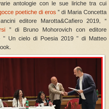
arie antologie con le sue liriche tra cui
gocce poetiche di eros
” di Maria Concetta
ncini editore Marotta&Cafiero 2019, “
si
” di Bruno Mohorovich con editore
e " Un cielo di Poesia 2019 " di Matteo
book.