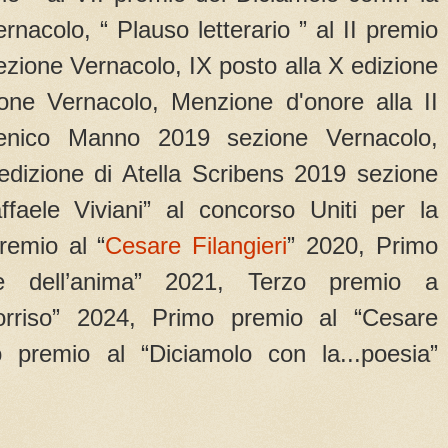
nacolo, “ Plauso letterario ” al II premio
ezione Vernacolo, IX posto alla X edizione
one Vernacolo, Menzione d'onore alla II
enico Manno 2019 sezione Vernacolo,
 edizione di Atella Scribens 2019 sezione
faele Viviani” al concorso Uniti per la
remio al “
Cesare Filangieri
” 2020, Primo
e dell’anima” 2021, Terzo premio a
orriso” 2024, Primo premio al “Cesare
o premio al “Diciamolo con la...poesia”