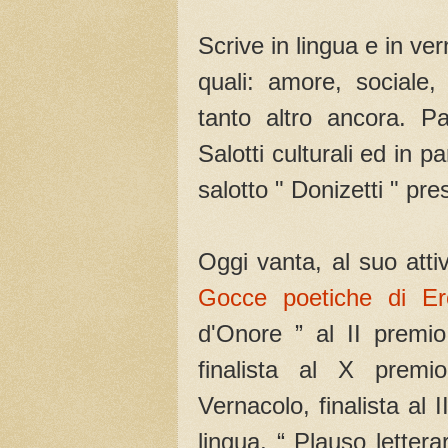
Scrive in lingua e in ve
quali: amore, sociale
tanto altro ancora. Pa
Salotti culturali ed in 
salotto " Donizetti " pr
Oggi vanta, al suo atti
Gocce poetiche di Er
d'Onore ” al II premio
finalista al X premi
Vernacolo, finalista al
lingua, “ Plauso letter