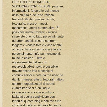
PER TUTTI COLORO CHE
VOGLIONO CONDIVIDERE pensieri,
informazioni, fotografie sul mondo
della cultura e dell'arte italiana,
trattando di libri, poesie, scritti,
fotografie, mostre, musei,
monumenti, artisti e tanto altro. E'
possibile anche trovare: - alcune
interviste che ho fatto personalmente
ad attori, artisti, poeti e scrittori. -
leggere e vedere foto e video relativi
a luoghi d'arte in cui mi sono recata
personalmente, info su monumenti,
musei e chiese. Tutto è
rigorosamente italiano. In
rosarydelsudArt news è possibile
trovare anche info e notizie di
comunicazioni e note da me ricevute
da altri: musei, artisti, fotografi, attori,
scrittori, organizzatori di eventi
culturali/artistici e chiunque
(appassionato di arte e cultura
italiana) voglia condividere con i
lettori di questo blog e con me tutto
ciò che di bello e culturale la nostra