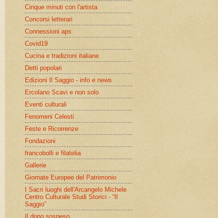
Cinque minuti con l'artista
Concorsi letterari
Connessioni aps
Covid19
Cucina e tradizioni italiane
Detti popolari
Edizioni Il Saggio - info e news
Ercolano Scavi e non solo
Eventi culturali
Fenomeni Celesti
Feste e Ricorrenze
Fondazioni
francobolli e filatelia
Gallerie
Giornate Europee del Patrimonio
I Sacri luoghi dell'Arcangelo Michele
Centro Culturale Studi Storici - “Il
Saggio”
Il dono sospeso