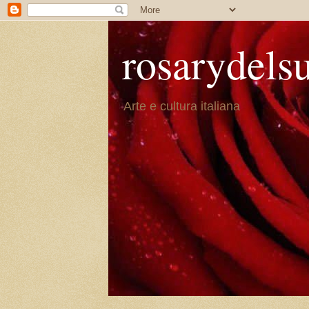
rosarydels
Arte e cultura italiana