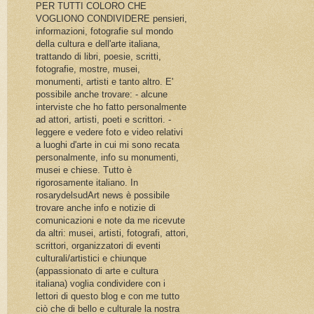
PER TUTTI COLORO CHE
VOGLIONO CONDIVIDERE pensieri,
informazioni, fotografie sul mondo
della cultura e dell'arte italiana,
trattando di libri, poesie, scritti,
fotografie, mostre, musei,
monumenti, artisti e tanto altro. E'
possibile anche trovare: - alcune
interviste che ho fatto personalmente
ad attori, artisti, poeti e scrittori. -
leggere e vedere foto e video relativi
a luoghi d'arte in cui mi sono recata
personalmente, info su monumenti,
musei e chiese. Tutto è
rigorosamente italiano. In
rosarydelsudArt news è possibile
trovare anche info e notizie di
comunicazioni e note da me ricevute
da altri: musei, artisti, fotografi, attori,
scrittori, organizzatori di eventi
culturali/artistici e chiunque
(appassionato di arte e cultura
italiana) voglia condividere con i
lettori di questo blog e con me tutto
ciò che di bello e culturale la nostra