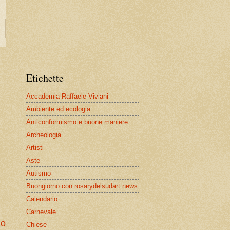
Etichette
Accademia Raffaele Viviani
Ambiente ed ecologia
Anticonformismo e buone maniere
Archeologia
Artisti
Aste
Autismo
Buongiorno con rosarydelsudart news
Calendario
Carnevale
io
Chiese