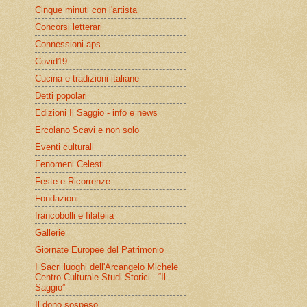
Cinque minuti con l'artista
Concorsi letterari
Connessioni aps
Covid19
Cucina e tradizioni italiane
Detti popolari
Edizioni Il Saggio - info e news
Ercolano Scavi e non solo
Eventi culturali
Fenomeni Celesti
Feste e Ricorrenze
Fondazioni
francobolli e filatelia
Gallerie
Giornate Europee del Patrimonio
I Sacri luoghi dell'Arcangelo Michele
Centro Culturale Studi Storici - “Il
Saggio”
Il dono sospeso