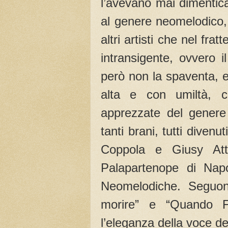
l’avevano mai dimentica
al genere neomelodico, 
altri artisti che nel fra
intransigente, ovvero 
però non la spaventa, e
alta e con umiltà, c
apprezzate del genere 
tanti brani, tutti diven
Coppola e Giusy Atta
Palapartenope di Napo
Neomelodiche. Seguono
morire” e “Quando 
l’eleganza della voce dell