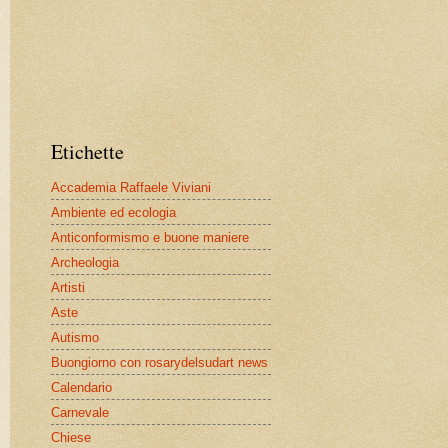
Etichette
Accademia Raffaele Viviani
Ambiente ed ecologia
Anticonformismo e buone maniere
Archeologia
Artisti
Aste
Autismo
Buongiorno con rosarydelsudart news
Calendario
Carnevale
Chiese