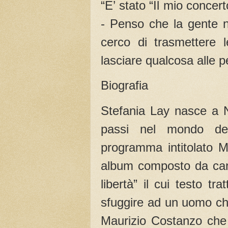
“E’ stato “Il mio concer
- Penso che la gente 
cerco di trasmettere l
lasciare qualcosa alle 
Biografia
Stefania Lay nasce a N
passi nel mondo de
programma intitolato 
album composto da canz
libertà” il cui testo t
sfuggire ad un uomo che
Maurizio Costanzo che 