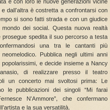
ta e con loro le nuove generazioni vicine
e dall'altra è costretta a confrontarsi con
ttempo si sono fatti strada e con un giudice
il mondo dei social. Questa nuova realtà
 prosegue spedita il suo percorso a testa
onfermandosi una tra le cantanti più
neomelodico. Pubblica negli ultimi anni
uti popolarissimi, e decide insieme a Nancy
nasio, di realizzare presso il teatro
li un concerto mai svoltosi prima: Le
 le pubblicazioni dei singoli “Mi farai
Fernesce N'Ammore”, che confermano
’artista e la sua versatilità.