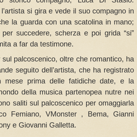
l’artista si gira e vede il suo compagno in
 che la guarda con una scatolina in mano;
 per succedere, scherza e poi grida “si”
mita a far da testimone.
ay sul palcoscenico, oltre che romantico, ha
nde seguito dell’artista, che ha registrato
un mese prima delle fatidiche date, e la
mondo della musica partenopea nutre nei
 sono saliti sul palcoscenico per omaggiarla
Rico Femiano, VMonster , Bema, Gianni
hony e Giovanni Galletta.