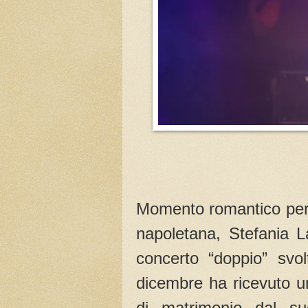
Momento romantico per
napoletana, Stefania L
concerto “doppio” svol
dicembre ha ricevuto u
di matrimonio dal s