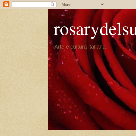
rosarydels
Arte e cultura italiana