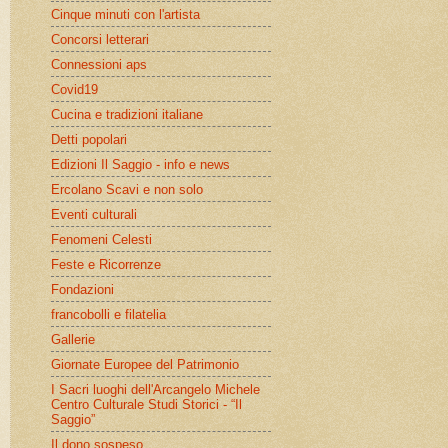
Cinque minuti con l'artista
Concorsi letterari
Connessioni aps
Covid19
Cucina e tradizioni italiane
Detti popolari
Edizioni Il Saggio - info e news
Ercolano Scavi e non solo
Eventi culturali
Fenomeni Celesti
Feste e Ricorrenze
Fondazioni
francobolli e filatelia
Gallerie
Giornate Europee del Patrimonio
I Sacri luoghi dell'Arcangelo Michele
Centro Culturale Studi Storici - “Il
Saggio”
Il dono sospeso