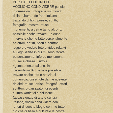
PER TUTTI COLORO CHE
VOGLIONO CONDIVIDERE pensieri,
informazioni, fotografie sul mondo
della cultura e dell'arte italiana,
trattando di libri, poesie, scritti,
fotografie, mostre, musei,
monumenti, artisti e tanto altro. E'
possibile anche trovare: - alcune
interviste che ho fatto personalmente
ad attori, artisti, poeti e scrittori. -
leggere e vedere foto e video relativi
a luoghi d'arte in cui mi sono recata
personalmente, info su monumenti,
musei e chiese. Tutto è
rigorosamente italiano. In
rosarydelsudArt news è possibile
trovare anche info e notizie di
comunicazioni e note da me ricevute
da altri: musei, artisti, fotografi, attori,
scrittori, organizzatori di eventi
culturali/artistici e chiunque
(appassionato di arte e cultura
italiana) voglia condividere con i
lettori di questo blog e con me tutto
ciò che di bello e culturale la nostra