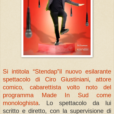
Si intitola “Stendap”il nuovo esilarante
spettacolo di Ciro Giustiniani
,
attore
comico, cabarettista volto noto del
programma Made In Sud come
monologhista
. Lo spettacolo da lui
scritto e diretto, con la supervisione di