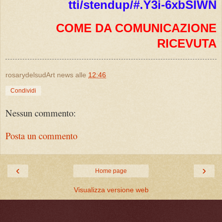
tti/stendup/#.Y3i-6xbSIWN
COME DA COMUNICAZIONE
RICEVUTA
rosarydelsudArt news
alle
12:46
Condividi
Nessun commento:
Posta un commento
‹
›
Home page
Visualizza versione web