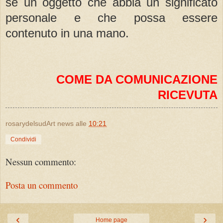
sé un oggetto che abbia un significato
personale e che possa essere
contenuto in una mano.
COME DA COMUNICAZIONE
RICEVUTA
rosarydelsudArt news
alle
10:21
Condividi
Nessun commento:
Posta un commento
‹
›
Home page