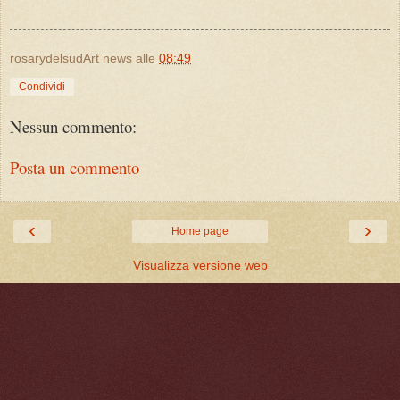
rosarydelsudArt news
alle
08:49
Condividi
Nessun commento:
Posta un commento
‹
›
Home page
Visualizza versione web