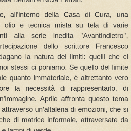
e, all’interno della Casa di Cura, una
d olio e tecnica mista su tela di varie
nti alla serie inedita "Avantindietro",
tecipazione dello scrittore Francesco
agano la natura dei limiti: quelli che ci
oi stessi ci poniamo. Se quello del limite
le quanto immateriale, è altrettanto vero
ore la necessità di rappresentarlo, di
 un’immagine. Aprile affronta questo tema
 attraverso un’altalena di emozioni, che si
che di matrice informale, attraversate da
e e lampi di verde.