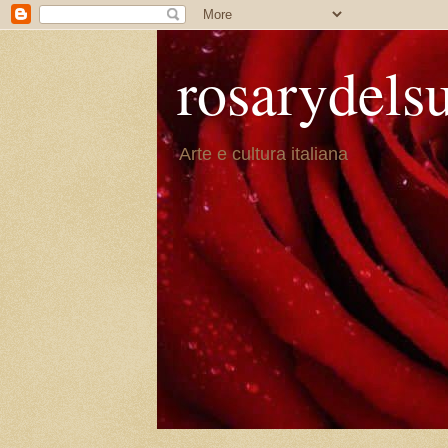
rosarydels
Arte e cultura italiana