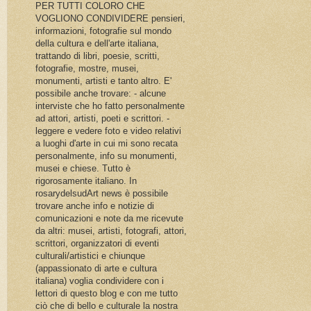
PER TUTTI COLORO CHE
VOGLIONO CONDIVIDERE pensieri,
informazioni, fotografie sul mondo
della cultura e dell'arte italiana,
trattando di libri, poesie, scritti,
fotografie, mostre, musei,
monumenti, artisti e tanto altro. E'
possibile anche trovare: - alcune
interviste che ho fatto personalmente
ad attori, artisti, poeti e scrittori. -
leggere e vedere foto e video relativi
a luoghi d'arte in cui mi sono recata
personalmente, info su monumenti,
musei e chiese. Tutto è
rigorosamente italiano. In
rosarydelsudArt news è possibile
trovare anche info e notizie di
comunicazioni e note da me ricevute
da altri: musei, artisti, fotografi, attori,
scrittori, organizzatori di eventi
culturali/artistici e chiunque
(appassionato di arte e cultura
italiana) voglia condividere con i
lettori di questo blog e con me tutto
ciò che di bello e culturale la nostra