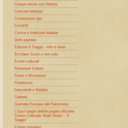
Cinque minuti con l'artista
Concorsi letterari
Connessioni aps
Covid19
Cucina e tradizioni italiane
Detti popolari
Edizioni Il Saggio - info e news
Ercolano Scavi e non solo
Eventi culturali
Fenomeni Celesti
Feste e Ricorrenze
Fondazioni
francobolli e filatelia
Gallerie
Giornate Europee del Patrimonio
I Sacri luoghi dell'Arcangelo Michele
Centro Culturale Studi Storici - “Il
Saggio”
Il dono sospeso