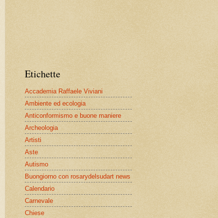
Etichette
Accademia Raffaele Viviani
Ambiente ed ecologia
Anticonformismo e buone maniere
Archeologia
Artisti
Aste
Autismo
Buongiorno con rosarydelsudart news
Calendario
Carnevale
Chiese