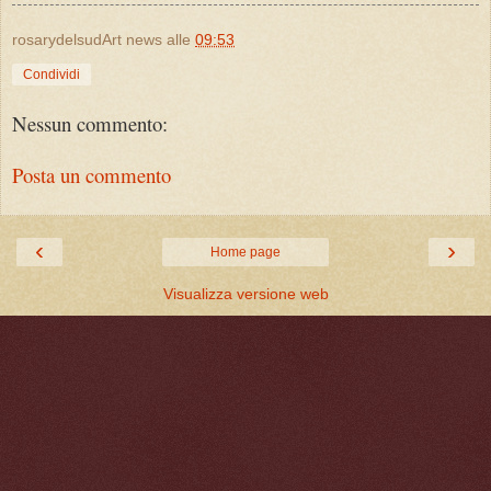
rosarydelsudArt news
alle
09:53
Condividi
Nessun commento:
Posta un commento
‹
›
Home page
Visualizza versione web