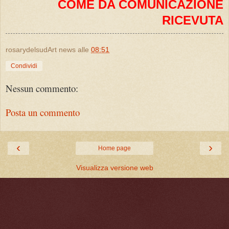
COME DA COMUNICAZIONE
RICEVUTA
rosarydelsudArt news
alle
08:51
Condividi
Nessun commento:
Posta un commento
‹
›
Home page
Visualizza versione web