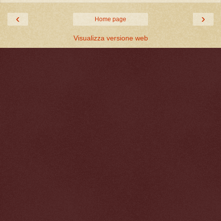
‹
›
Home page
Visualizza versione web