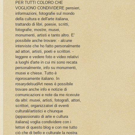
PER TUTTI COLORO CHE
VOGLIONO CONDIVIDERE pensieri,
informazioni, fotografie sul mondo
della cultura e dell'arte italiana,
trattando di libri, poesie, scritti,
fotografie, mostre, musei,
monumenti, artisti e tanto altro. E'
possibile anche trovare: - alcune
interviste che ho fatto personalmente
ad attori, artisti, poeti e scrittori. -
leggere e vedere foto e video relativi
a luoghi d'arte in cui mi sono recata
personalmente, info su monumenti,
musei e chiese. Tutto è
rigorosamente italiano. In
rosarydelsudArt news è possibile
trovare anche info e notizie di
comunicazioni e note da me ricevute
da altri: musei, artisti, fotografi, attori,
scrittori, organizzatori di eventi
culturali/artistici e chiunque
(appassionato di arte e cultura
italiana) voglia condividere con i
lettori di questo blog e con me tutto
ciò che di bello e culturale la nostra