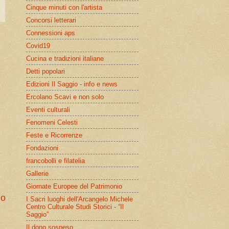
Cinque minuti con l'artista
Concorsi letterari
Connessioni aps
Covid19
Cucina e tradizioni italiane
Detti popolari
Edizioni Il Saggio - info e news
Ercolano Scavi e non solo
Eventi culturali
Fenomeni Celesti
Feste e Ricorrenze
Fondazioni
francobolli e filatelia
Gallerie
Giornate Europee del Patrimonio
io
I Sacri luoghi dell'Arcangelo Michele
Centro Culturale Studi Storici - “Il
Saggio”
Il dono sospeso