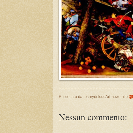
Pubblicato da
rosarydelsudArt news
alle
09
Nessun commento: