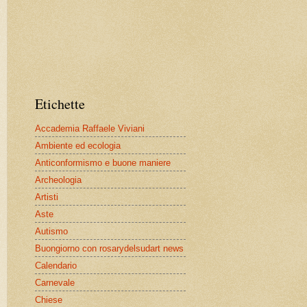
Etichette
Accademia Raffaele Viviani
Ambiente ed ecologia
Anticonformismo e buone maniere
Archeologia
Artisti
Aste
Autismo
Buongiorno con rosarydelsudart news
Calendario
Carnevale
Chiese