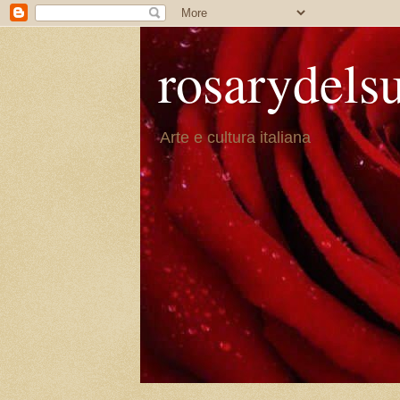
rosarydels
Arte e cultura italiana