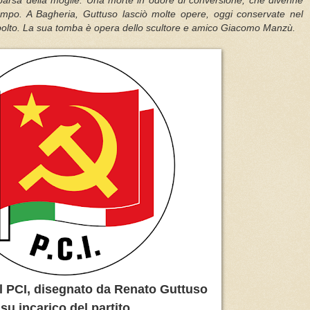
arsa della moglie. Una morte in odore di conversione, che divenne
mpo. A Bagheria, Guttuso lasciò molte opere, oggi conservate nel
polto. La sua tomba è opera dello scultore e amico Giacomo Manzù.
el PCI, disegnato da Renato Guttuso
su incarico del partito