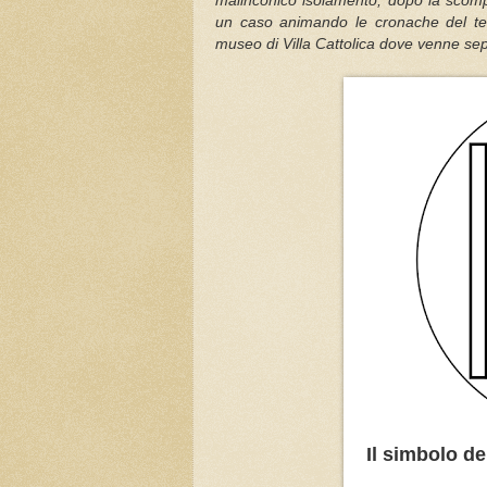
malinconico isolamento, dopo la scomp
un caso animando le cronache del te
museo di Villa Cattolica dove venne se
Il simbolo d