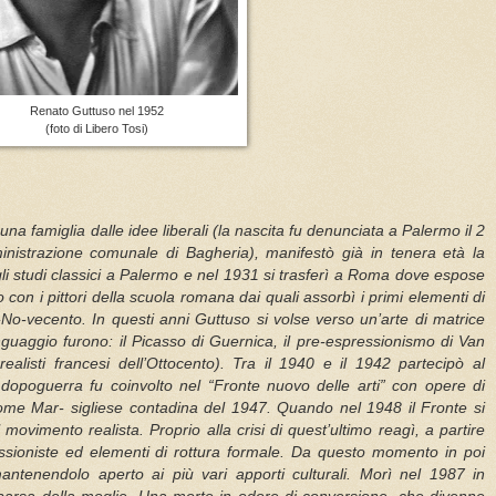
Renato Guttuso nel 1952
(foto di Libero Tosi)
na famiglia dalle idee liberali (la nascita fu denunciata a Palermo il 2
nistrazione comunale di Bagheria), manifestò già in tenera età la
gli studi classici a Palermo e nel 1931 si trasferì a Roma dove espose
 con i pittori della scuola romana dai quali assorbì i primi elementi di
-No-vecento. In questi anni Guttuso si volse verso un’arte di matrice
linguaggio furono: il Picasso di Guernica, il pre-espressionismo di Van
i realisti francesi dell’Ottocento). Tra il 1940 e il 1942 partecipò al
opoguerra fu coinvolto nel “Fronte nuovo delle arti” con opere di
, come Mar- sigliese contadina del 1947. Quando nel 1948 il Fronte si
 movimento realista. Proprio alla crisi di quest’ultimo reagì, a partire
ssioniste ed elementi di rottura formale. Da questo momento in poi
mantenendolo aperto ai più vari apporti culturali. Morì nel 1987 in