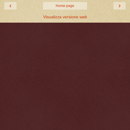
‹
›
Home page
Visualizza versione web