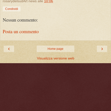
rosarydelsudArt news
alle
10:06
Condividi
Nessun commento:
Posta un commento
‹
›
Home page
Visualizza versione web