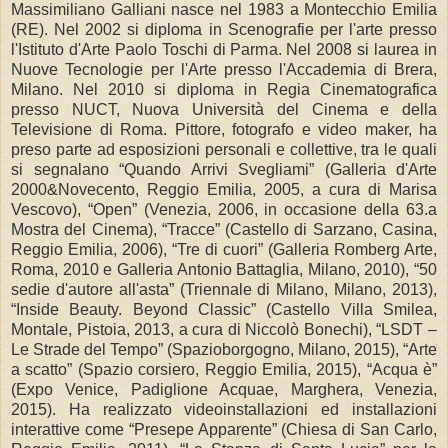
Massimiliano Galliani nasce nel 1983 a Montecchio Emilia
(RE). Nel 2002 si diploma in Scenografie per l'arte presso
l'Istituto d'Arte Paolo Toschi di Parma. Nel 2008 si laurea in
Nuove Tecnologie per l'Arte presso l'Accademia di Brera,
Milano. Nel 2010 si diploma in Regia Cinematografica
presso NUCT, Nuova Università del Cinema e della
Televisione di Roma. Pittore, fotografo e video maker, ha
preso parte ad esposizioni personali e collettive, tra le quali
si segnalano “Quando Arrivi Svegliami” (Galleria d'Arte
2000&Novecento, Reggio Emilia, 2005, a cura di Marisa
Vescovo), “Open” (Venezia, 2006, in occasione della 63.a
Mostra del Cinema), “Tracce” (Castello di Sarzano, Casina,
Reggio Emilia, 2006), “Tre di cuori” (Galleria Romberg Arte,
Roma, 2010 e Galleria Antonio Battaglia, Milano, 2010), “50
sedie d'autore all'asta” (Triennale di Milano, Milano, 2013),
“Inside Beauty. Beyond Classic” (Castello Villa Smilea,
Montale, Pistoia, 2013, a cura di Niccolò Bonechi), “LSDT –
Le Strade del Tempo” (Spazioborgogno, Milano, 2015), “Arte
a scatto” (Spazio corsiero, Reggio Emilia, 2015), “Acqua è”
(Expo Venice, Padiglione Acquae, Marghera, Venezia,
2015). Ha realizzato videoinstallazioni ed installazioni
interattive come “Presepe Apparente” (Chiesa di San Carlo,