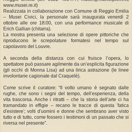
www.musei.re.it)
Realizzata in collaborazione con Comune di Reggio Emilia
– Musei Civici, la personale sarà inaugurata venerdì 2
ottobre alle ore 18:00, con una performance musicale di
Erich Gallian (chitarra).
La mostra presenta una selezione di opere pittoriche che
riproducono le screpolature formatesi nel tempo sul
capolavoro del Louvre.
A seconda della distanza con cui fruisce l’opera, lo
spettatore può passare agilmente da un’esplicita figurazione
(gli occhi di Monna Lisa) ad una lirica astrazione (le linee
involontarie cagionate dal Craquelè).
Come scrive il curatore: “Il volto umano è segnato dalle
rughe, che sono i segni del tempo, dell'esperienza, della
vita trascorsa. Anche i ritratti – che la storia dell'arte ci ha
tramandato in effigie – recano le tracce di questa 'fatica
d'esistere'; volti d'uomini e donne che sembrano aver visto
tutto e di tutto, come fossero i testimoni di un passato che si
riversa nel presente”.