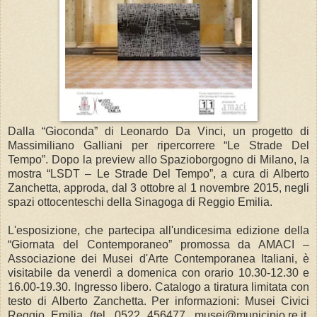
Dalla “Gioconda” di Leonardo Da Vinci, un progetto di
Massimiliano Galliani per ripercorrere “Le Strade Del
Tempo”. Dopo la preview allo Spazioborgogno di Milano, la
mostra “LSDT – Le Strade Del Tempo”, a cura di Alberto
Zanchetta, approda, dal 3 ottobre al 1 novembre 2015, negli
spazi ottocenteschi della Sinagoga di Reggio Emilia.
L'esposizione, che partecipa all'undicesima edizione della
“Giornata del Contemporaneo” promossa da AMACI –
Associazione dei Musei d'Arte Contemporanea Italiani, è
visitabile da venerdì a domenica con orario 10.30-12.30 e
16.00-19.30. Ingresso libero. Catalogo a tiratura limitata con
testo di Alberto Zanchetta. Per informazioni: Musei Civici
Reggio Emilia (tel. 0522 456477, musei@municipio.re.it,