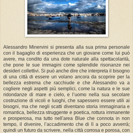
Alessandro Minervini si presenta alla sua prima personale
con il bagaglio di esperienza che un giovane come lui può
avere, ma condito da una dote naturale alla spettacolarità,
che pone le sue immagini come splendide risonanze nei
desideri collettivi. Si può anche dire che interpreta il bisogno
di una città di essere un volano ancora da scoprire per la
bellezza estrema che racchiude e che Alessandro va a
cogliere negli aspetti più semplici, come la natura e le sue
ridondanze di mare e cielo, e l’uomo nella sua secolare
costruzione di vicoli e luoghi, che sapessero essere utili ai
bisogni, ma che negli scatti diventano storia immaginaria e
romantica, bellezza struggente e poetica, rottura immanente
e prosperosa, ma tutto nell'area Blue che connota in non
tempo, il divenire, l’accadimento che di lì a poco avverrà;
quindi un futuro da scrivere, nella città corrosa e porosa, con