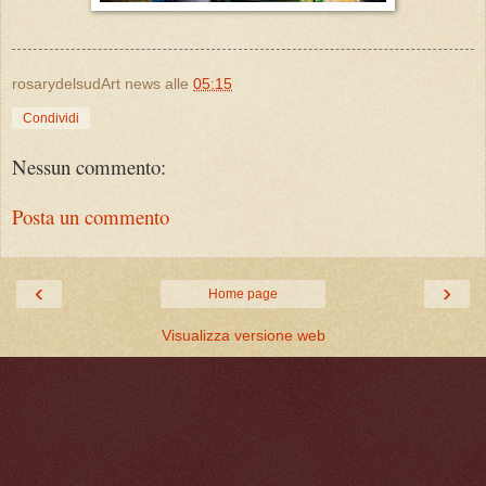
rosarydelsudArt news
alle
05:15
Condividi
Nessun commento:
Posta un commento
‹
›
Home page
Visualizza versione web