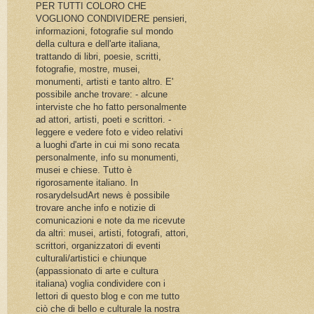
PER TUTTI COLORO CHE
VOGLIONO CONDIVIDERE pensieri,
informazioni, fotografie sul mondo
della cultura e dell'arte italiana,
trattando di libri, poesie, scritti,
fotografie, mostre, musei,
monumenti, artisti e tanto altro. E'
possibile anche trovare: - alcune
interviste che ho fatto personalmente
ad attori, artisti, poeti e scrittori. -
leggere e vedere foto e video relativi
a luoghi d'arte in cui mi sono recata
personalmente, info su monumenti,
musei e chiese. Tutto è
rigorosamente italiano. In
rosarydelsudArt news è possibile
trovare anche info e notizie di
comunicazioni e note da me ricevute
da altri: musei, artisti, fotografi, attori,
scrittori, organizzatori di eventi
culturali/artistici e chiunque
(appassionato di arte e cultura
italiana) voglia condividere con i
lettori di questo blog e con me tutto
ciò che di bello e culturale la nostra