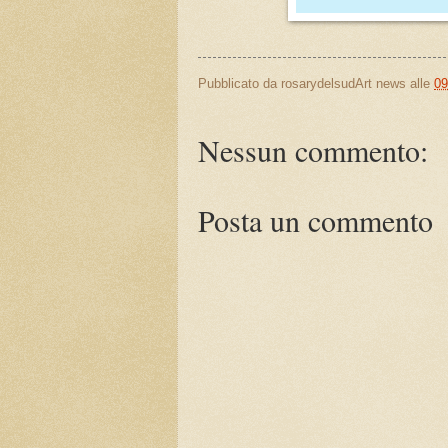
Pubblicato da
rosarydelsudArt news
alle
09
Nessun commento:
Posta un commento