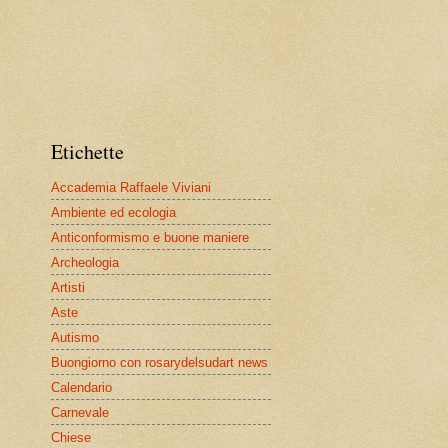
Etichette
Accademia Raffaele Viviani
Ambiente ed ecologia
Anticonformismo e buone maniere
Archeologia
Artisti
Aste
Autismo
Buongiorno con rosarydelsudart news
Calendario
Carnevale
Chiese