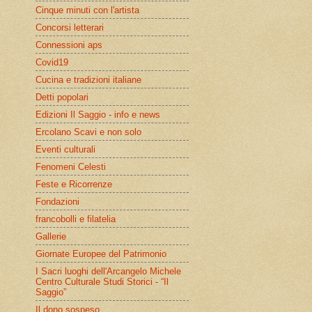
Cinque minuti con l'artista
Concorsi letterari
Connessioni aps
Covid19
Cucina e tradizioni italiane
Detti popolari
Edizioni Il Saggio - info e news
Ercolano Scavi e non solo
Eventi culturali
Fenomeni Celesti
Feste e Ricorrenze
Fondazioni
francobolli e filatelia
Gallerie
Giornate Europee del Patrimonio
I Sacri luoghi dell'Arcangelo Michele
Centro Culturale Studi Storici - “Il
Saggio”
Il dono sospeso