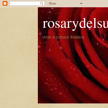
rosarydels
Arte e cultura italiana