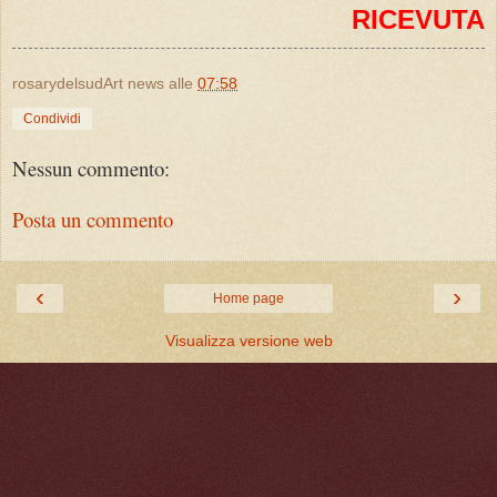
RICEVUTA
rosarydelsudArt news
alle
07:58
Condividi
Nessun commento:
Posta un commento
‹
›
Home page
Visualizza versione web