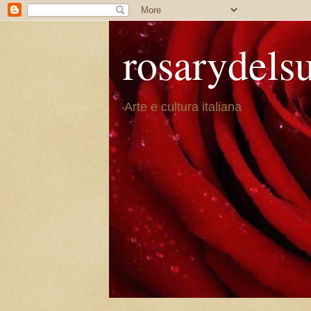
rosarydels
Arte e cultura italiana