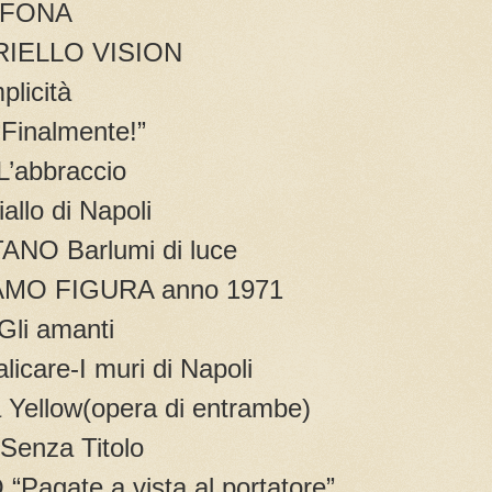
AFONA
IELLO VISION
icità
inalmente!”
abbraccio
lo di Napoli
NO Barlumi di luce
O FIGURA anno 1971
li amanti
are-I muri di Napoli
llow(opera di entrambe)
nza Titolo
gate a vista al portatore”