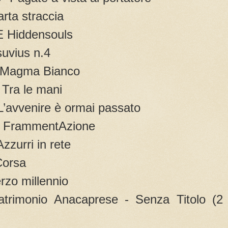
ta straccia
Hiddensouls
vius n.4
Magma Bianco
ra le mani
vvenire è ormai passato
FrammentAzione
urri in rete
orsa
o millennio
imonio Anacaprese - Senza Titolo (2