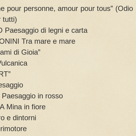
e pour personne, amour pour tous” (Odio
tutti)
esaggio di legni e carta
NINI Tra mare e mare
i di Gioia”
lcanica
RT”
saggio
esaggio in rosso
ina in fiore
 e dintorni
imotore