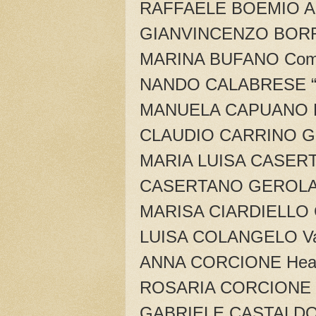
RAFFAELE BOEMIO 
GIANVINCENZO BORR
MARINA BUFANO Compl
NANDO CALABRESE “F
MANUELA CAPUANO L’
CLAUDIO CARRINO Gial
MARIA LUISA CASERTA
CASERTANO GEROLAM
MARISA CIARDIELLO G
LUISA COLANGELO Valic
ANNA CORCIONE Hea Ye
ROSARIA CORCIONE Se
GABRIELE CASTALDO “Pa