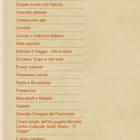
Cinque minuti con l'artista
Concorsi letterari
Connessioni aps
Covid19
Cucina e tradizioni italiane
Detti popolari
Edizioni Il Saggio - info e news
Ercolano Scavi e non solo
Eventi culturali
Fenomeni Celesti
Feste e Ricorrenze
Fondazioni
francobolli e filatelia
Gallerie
Giornate Europee del Patrimonio
I Sacri luoghi dell'Arcangelo Michele
Centro Culturale Studi Storici - “Il
Saggio”
Il dono sospeso