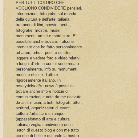
PER TUTTI COLORO CHE
VOGLIONO CONDIVIDERE pensieri,
informazioni, fotografie sul mondo
della cultura e dell'arte italiana,
trattando di libri, poesie, scritti,
fotografie, mostre, musei,
monumenti, artisti e tanto altro. E'
possibile anche trovare: - alcune
interviste che ho fatto personalmente
ad attori, artisti, poeti e scrittori. -
leggere e vedere foto e video relativi
a luoghi d'arte in cui mi sono recata
personalmente, info su monumenti,
musei e chiese. Tutto è
rigorosamente italiano. In
rosarydelsudArt news è possibile
trovare anche info e notizie di
comunicazioni e note da me ricevute
da altri: musei, artisti, fotografi, attori,
scrittori, organizzatori di eventi
culturali/artistici e chiunque
(appassionato di arte e cultura
italiana) voglia condividere con i
lettori di questo blog e con me tutto
ciò che di bello e culturale la nostra