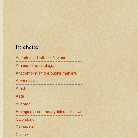
Etichette
Accademia Raffaele Viviani
Ambiente ed ecologia
Anticonformismo e buone maniere
Archeologia
Artisti
Aste
Autismo
Buongiorno con rosarydelsudart news
Calendario
Carnevale
Chiese