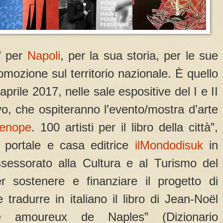
i” per
Napoli
, per la sua storia, per le sue
romozione sul territorio nazionale. È quello
prile 2017, nelle sale espositive del I e II
vo, che ospiteranno l’evento/mostra d’arte
enope
. 100 artisti per il libro della città”,
l portale e casa editrice
ilMondodisuk
in
ssessorato alla Cultura e al Turismo del
 sostenere e finanziare il progetto di
tradurre in italiano il libro di Jean-Noël
ire amoureux de Naples” (Dizionario