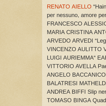
RENATO AIELLO
“Hain
per nessuno, amore per 
FRANCESCO ALESSIO Pa
MARIA CRISTINA ANTO
ARVEDO ARVEDI “Legam
VINCENZO AULITTO Vu
LUIGI AURIEMMA“ EA
VITTORIO AVELLA Pae
ANGELO BACCANICO Pa
BALATRESI MATHELDA M
ANDREA BIFFI Slip nero
TOMASO BINGA Quadr