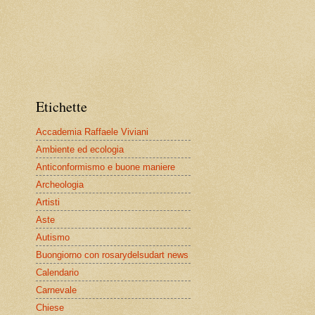
Etichette
Accademia Raffaele Viviani
Ambiente ed ecologia
Anticonformismo e buone maniere
Archeologia
Artisti
Aste
Autismo
Buongiorno con rosarydelsudart news
Calendario
Carnevale
Chiese