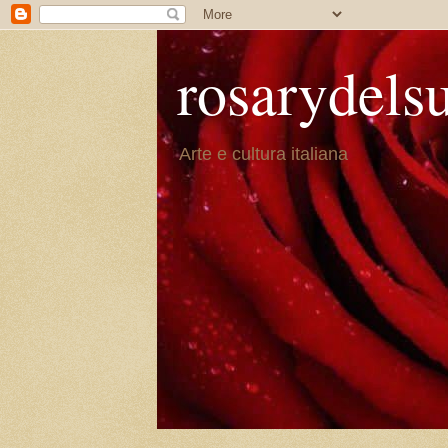
rosarydels
Arte e cultura italiana