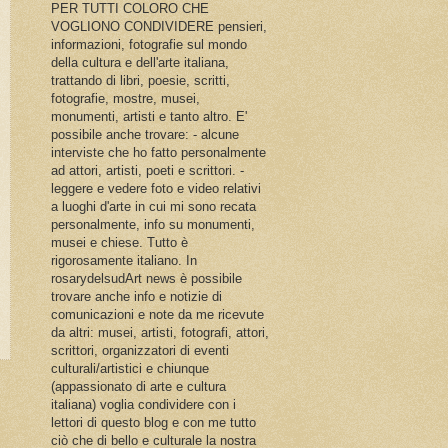
PER TUTTI COLORO CHE
VOGLIONO CONDIVIDERE pensieri,
informazioni, fotografie sul mondo
della cultura e dell'arte italiana,
trattando di libri, poesie, scritti,
fotografie, mostre, musei,
monumenti, artisti e tanto altro. E'
possibile anche trovare: - alcune
interviste che ho fatto personalmente
ad attori, artisti, poeti e scrittori. -
leggere e vedere foto e video relativi
a luoghi d'arte in cui mi sono recata
personalmente, info su monumenti,
musei e chiese. Tutto è
rigorosamente italiano. In
rosarydelsudArt news è possibile
trovare anche info e notizie di
comunicazioni e note da me ricevute
da altri: musei, artisti, fotografi, attori,
scrittori, organizzatori di eventi
culturali/artistici e chiunque
(appassionato di arte e cultura
italiana) voglia condividere con i
lettori di questo blog e con me tutto
ciò che di bello e culturale la nostra