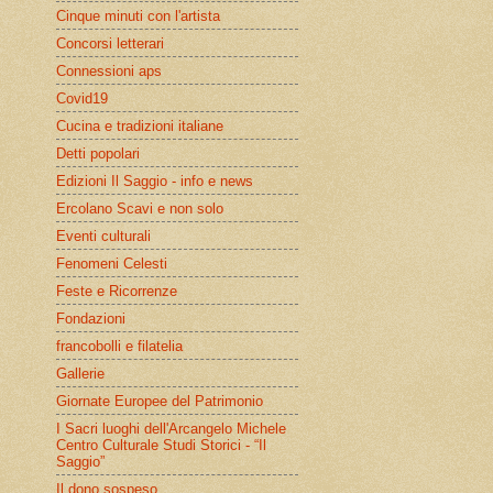
Cinque minuti con l'artista
Concorsi letterari
Connessioni aps
Covid19
Cucina e tradizioni italiane
Detti popolari
Edizioni Il Saggio - info e news
Ercolano Scavi e non solo
Eventi culturali
Fenomeni Celesti
Feste e Ricorrenze
Fondazioni
francobolli e filatelia
Gallerie
Giornate Europee del Patrimonio
I Sacri luoghi dell'Arcangelo Michele
Centro Culturale Studi Storici - “Il
Saggio”
Il dono sospeso