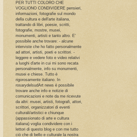
PER TUTTI COLORO CHE
VOGLIONO CONDIVIDERE pensieri,
informazioni, fotografie sul mondo
della cultura e dell'arte italiana,
trattando di libri, poesie, scritti,
fotografie, mostre, musei,
monumenti, artisti e tanto altro. E'
possibile anche trovare: - alcune
interviste che ho fatto personalmente
ad attori, artisti, poeti e scrittori. -
leggere e vedere foto e video relativi
a luoghi d'arte in cui mi sono recata
personalmente, info su monumenti,
musei e chiese. Tutto è
rigorosamente italiano. In
rosarydelsudArt news è possibile
trovare anche info e notizie di
comunicazioni e note da me ricevute
da altri: musei, artisti, fotografi, attori,
scrittori, organizzatori di eventi
culturali/artistici e chiunque
(appassionato di arte e cultura
italiana) voglia condividere con i
lettori di questo blog e con me tutto
ciò che di bello e culturale la nostra