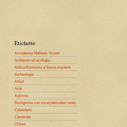
Etichette
Accademia Raffaele Viviani
Ambiente ed ecologia
Anticonformismo e buone maniere
Archeologia
Artisti
Aste
Autismo
Buongiorno con rosarydelsudart news
Calendario
Carnevale
Chiese