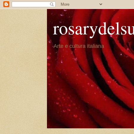
rosarydels
Arte e cultura italiana