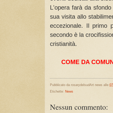
L'opera farà da sfondo 
sua visita allo stabilim
eccezionale. Il primo p
secondo è la crocifission
cristianità.
COME DA COMUN
Pubblicato da
rosarydelsudArt news
alle
07
Etichette:
News
Nessun commento: