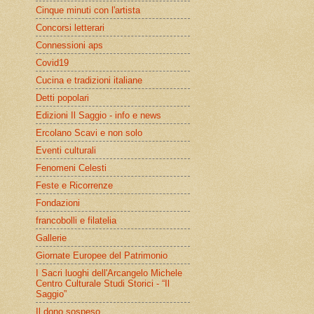
Cinque minuti con l'artista
Concorsi letterari
Connessioni aps
Covid19
Cucina e tradizioni italiane
Detti popolari
Edizioni Il Saggio - info e news
Ercolano Scavi e non solo
Eventi culturali
Fenomeni Celesti
Feste e Ricorrenze
Fondazioni
francobolli e filatelia
Gallerie
Giornate Europee del Patrimonio
I Sacri luoghi dell'Arcangelo Michele
Centro Culturale Studi Storici - “Il
Saggio”
Il dono sospeso