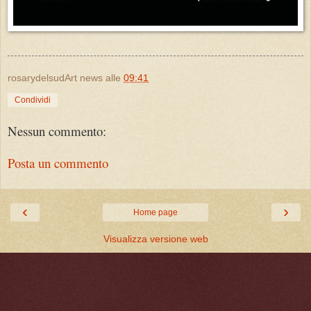
rosarydelsudArt news
alle
09:41
Condividi
Nessun commento:
Posta un commento
‹
›
Home page
Visualizza versione web