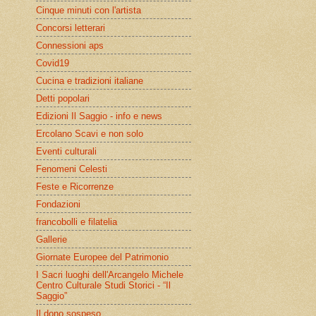
Cinque minuti con l'artista
Concorsi letterari
Connessioni aps
Covid19
Cucina e tradizioni italiane
Detti popolari
Edizioni Il Saggio - info e news
Ercolano Scavi e non solo
Eventi culturali
Fenomeni Celesti
Feste e Ricorrenze
Fondazioni
francobolli e filatelia
Gallerie
Giornate Europee del Patrimonio
I Sacri luoghi dell'Arcangelo Michele
Centro Culturale Studi Storici - “Il
Saggio”
Il dono sospeso