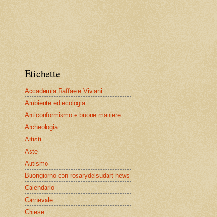
Etichette
Accademia Raffaele Viviani
Ambiente ed ecologia
Anticonformismo e buone maniere
Archeologia
Artisti
Aste
Autismo
Buongiorno con rosarydelsudart news
Calendario
Carnevale
Chiese