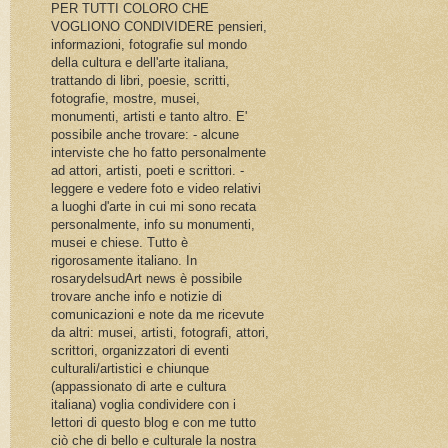
PER TUTTI COLORO CHE
VOGLIONO CONDIVIDERE pensieri,
informazioni, fotografie sul mondo
della cultura e dell'arte italiana,
trattando di libri, poesie, scritti,
fotografie, mostre, musei,
monumenti, artisti e tanto altro. E'
possibile anche trovare: - alcune
interviste che ho fatto personalmente
ad attori, artisti, poeti e scrittori. -
leggere e vedere foto e video relativi
a luoghi d'arte in cui mi sono recata
personalmente, info su monumenti,
musei e chiese. Tutto è
rigorosamente italiano. In
rosarydelsudArt news è possibile
trovare anche info e notizie di
comunicazioni e note da me ricevute
da altri: musei, artisti, fotografi, attori,
scrittori, organizzatori di eventi
culturali/artistici e chiunque
(appassionato di arte e cultura
italiana) voglia condividere con i
lettori di questo blog e con me tutto
ciò che di bello e culturale la nostra