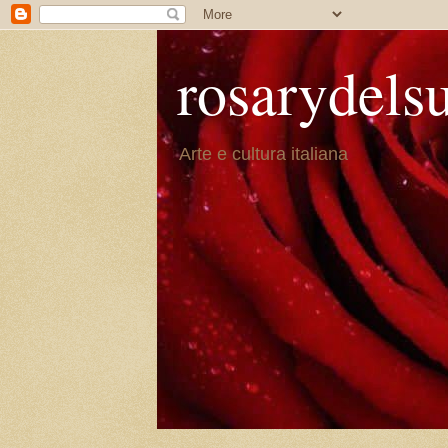
rosarydels
Arte e cultura italiana