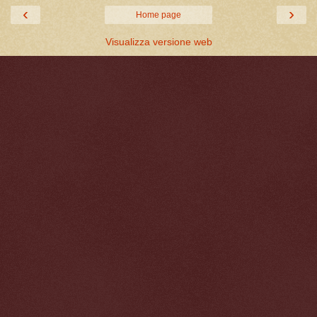
‹
›
Home page
Visualizza versione web