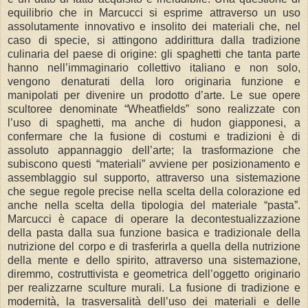
equilibrio che in Marcucci si esprime attraverso un uso
assolutamente innovativo e insolito dei materiali che, nel
caso di specie, si attingono addirittura dalla tradizione
culinaria del paese di origine: gli spaghetti che tanta parte
hanno nell’immaginario collettivo italiano e non solo,
vengono denaturati della loro originaria funzione e
manipolati per divenire un prodotto d’arte. Le sue opere
scultoree denominate “Wheatfields” sono realizzate con
l’uso di spaghetti, ma anche di hudon giapponesi, a
confermare che la fusione di costumi e tradizioni è di
assoluto appannaggio dell’arte; la trasformazione che
subiscono questi “materiali” avviene per posizionamento e
assemblaggio sul supporto, attraverso una sistemazione
che segue regole precise nella scelta della colorazione ed
anche nella scelta della tipologia del materiale “pasta”.
Marcucci è capace di operare la decontestualizzazione
della pasta dalla sua funzione basica e tradizionale della
nutrizione del corpo e di trasferirla a quella della nutrizione
della mente e dello spirito, attraverso una sistemazione,
diremmo, costruttivista e geometrica dell’oggetto originario
per realizzarne sculture murali. La fusione di tradizione e
modernità, la trasversalità dell’uso dei materiali e delle