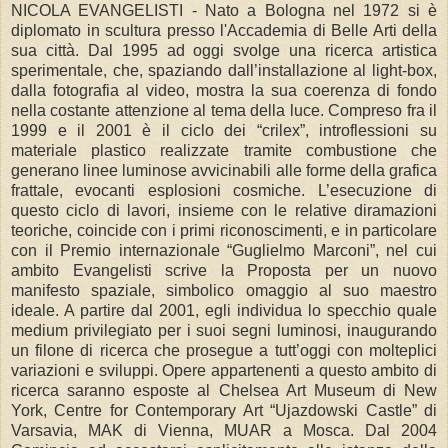
NICOLA EVANGELISTI - Nato a Bologna nel 1972 si è
diplomato in scultura presso l'Accademia di Belle Arti della
sua città. Dal 1995 ad oggi svolge una ricerca artistica
sperimentale, che, spaziando dall’installazione al light-box,
dalla fotografia al video, mostra la sua coerenza di fondo
nella costante attenzione al tema della luce. Compreso fra il
1999 e il 2001 è il ciclo dei “crilex”, introflessioni su
materiale plastico realizzate tramite combustione che
generano linee luminose avvicinabili alle forme della grafica
frattale, evocanti esplosioni cosmiche. L’esecuzione di
questo ciclo di lavori, insieme con le relative diramazioni
teoriche, coincide con i primi riconoscimenti, e in particolare
con il Premio internazionale “Guglielmo Marconi”, nel cui
ambito Evangelisti scrive la Proposta per un nuovo
manifesto spaziale, simbolico omaggio al suo maestro
ideale. A partire dal 2001, egli individua lo specchio quale
medium privilegiato per i suoi segni luminosi, inaugurando
un filone di ricerca che prosegue a tutt’oggi con molteplici
variazioni e sviluppi. Opere appartenenti a questo ambito di
ricerca saranno esposte al Chelsea Art Museum di New
York, Centre for Contemporary Art “Ujazdowski Castle” di
Varsavia, MAK di Vienna, MUAR a Mosca. Dal 2004