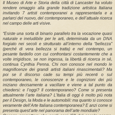
Il Museo di Arte e Storia della città di Lancaster ha voluto
rendere omaggio alla grande tradizione artistica Italiana
invitando 7 artisti contemporanei a rappresentarla e a
parlarci del nuovo, del contemporaneo, e dell’attuale ricerca
nel campo delle arti visive.
“Esiste una sorta di binario parallelo tra la vocazione quasi
naturale e ineludibile per le arti, determinata da un DNA
forgiato nei secoli e strutturato all’interno della “bellezza”
(perché di vera bellezza si tratta) e nel contempo, un
pesante fardello con cui confrontarsi costantemente che a
volte irrigidisce, se non ingessa, la libertà di ricerca in sé,
continua Cynthia Penna. Chi non conosce nel mondo le
magnificenze dei grandi artisti italiani rinascimentali? Ma
poi se il discorso cade su tempi più recenti o sul
contemporaneo, le conoscenze e le cognizioni dei più
iniziano decisamente a vacillare e viene a tal punto da
chiedersi: e l’oggi? Il contemporaneo? Come si presenta
attualmente l’arte italiana? L’Italia di oggi è molto più nota
per il Design, la Moda e le automobili: ma quanto si conosce
veramente dell’Arte Italiana contemporanea? E anzi come si
presenta quest’arte nel panorama dell’arte mondiale?