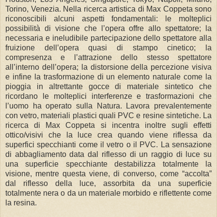
Torino, Venezia. Nella ricerca artistica di Max Coppeta sono
riconoscibili alcuni aspetti fondamentali: le molteplici
possibilità di visione che l’opera offre allo spettatore; la
necessaria e ineludibile partecipazione dello spettatore alla
fruizione dell’opera quasi di stampo cinetico; la
compresenza e l’attrazione dello stesso spettatore
all’interno dell’opera; la distorsione della percezione visiva
e infine la trasformazione di un elemento naturale come la
pioggia in altrettante gocce di materiale sintetico che
ricordano le molteplici interferenze e trasformazioni che
l’uomo ha operato sulla Natura. Lavora prevalentemente
con vetro, materiali plastici quali PVC e resine sintetiche. La
ricerca di Max Coppeta si incentra inoltre sugli effetti
ottico/visivi che la luce crea quando viene riflessa da
superfici specchianti come il vetro o il PVC. La sensazione
di abbagliamento data dal riflesso di un raggio di luce su
una superficie specchiante destabilizza totalmente la
visione, mentre questa viene, di converso, come “accolta”
dal riflesso della luce, assorbita da una superficie
totalmente nera o da un materiale morbido e riflettente come
la resina.