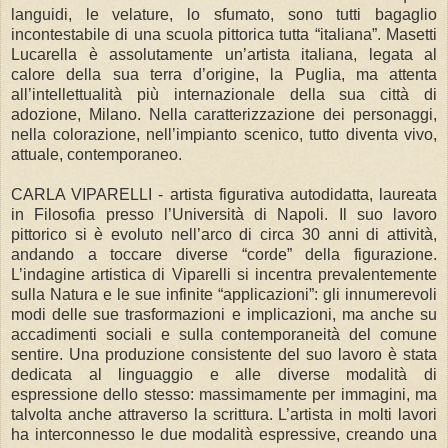
languidi, le velature, lo sfumato, sono tutti bagaglio
incontestabile di una scuola pittorica tutta “italiana”. Masetti
Lucarella è assolutamente un’artista italiana, legata al
calore della sua terra d’origine, la Puglia, ma attenta
all’intellettualità più internazionale della sua città di
adozione, Milano. Nella caratterizzazione dei personaggi,
nella colorazione, nell’impianto scenico, tutto diventa vivo,
attuale, contemporaneo.
CARLA VIPARELLI - artista figurativa autodidatta, laureata
in Filosofia presso l’Università di Napoli. Il suo lavoro
pittorico si è evoluto nell’arco di circa 30 anni di attività,
andando a toccare diverse “corde” della figurazione.
L’indagine artistica di Viparelli si incentra prevalentemente
sulla Natura e le sue infinite “applicazioni”: gli innumerevoli
modi delle sue trasformazioni e implicazioni, ma anche su
accadimenti sociali e sulla contemporaneità del comune
sentire. Una produzione consistente del suo lavoro è stata
dedicata al linguaggio e alle diverse modalità di
espressione dello stesso: massimamente per immagini, ma
talvolta anche attraverso la scrittura. L’artista in molti lavori
ha interconnesso le due modalità espressive, creando una