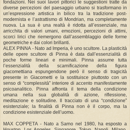
fondazioni. Nei suoi lavori pittorici le suggestioni tratte da
diverse percezioni del paesaggio urbano si trasformano in
un’espressione artistica in bilico tra la tradizione post-
modernista e l’astrattismo di Mondrian, ma completamente
nuova. La sua è una realtà è ridotta all’essenziale, ma
arricchita di valori umani, emozioni, percezioni di attimi,
scorci lirici che riemergono dall’assemblaggio delle forme
geometriche e dai colori brillanti.
ALEX PINNA - Nato ad Imperia, è uno scultore. La plasticità
delle opere scultore di Pinna è data dall’essenzialità di
poche forme lineari e minimali. Pinna assume tutta
l’essenzialità della scarnificazione della figura
giacomettiana espungendone però il senso di tragicità
presente in Giacometti e la sostituisce piuttosto con un
senso di “complessità” interiore di accento manifestamente
psicoanalitico. Pinna affronta il tema della condizione
umana nella sua globalità di azione, riflessione,
meditazione e solitudine. Il tracciato di una “condizione”
esistenziale; la finalità di Pinna non è il corpo, ma la
condizione esistenziale dell’uomo.
MAX COPPETA - Nato a Sarno nel 1980, ha esposto a
Houston, Los Angeles, Singapore, Tokyo, Napoli, Milano,