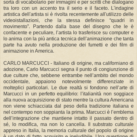
sorta di vocabolario per immagini e per scritti che dialogano
tra loro con un accento tra il serio e il faceto. L'indagine
artistica dell'artista si è rivolta recentemente all'utilizzo delle
videoistallazioni, che la stessa definisce “quadri in
movimento”. Partendo dalla base del disegno che le è
confacente e peculiare, l’artista lo trasferisce su computer e
lo anima con la più antica tecnica dell’animazione che tanta
parte ha avuto nella produzione dei fumetti e dei film di
animazione in America.
CARLO MARCUCCI - Italiano di origine, ma californiano di
adozione, Carlo Marcucci segna il punto di congiunzione di
due culture che, sebbene entrambe nell’ambito del mondo
occidentale, appaiono notevolmente differenziate in
molteplici particolari. Le due realtà si fondono nell’arte di
Marcucci in un perfetto equilibrio: l’italianità non soggiace
alla nuova acquisizione di stato mentre la cultura Americana
non viene schiacciata dal peso della tradizione italiana e
nel contempo non soppianta la prima. Marcucci è l’emblema
dell’integrazione che mantiene intatto il passato dentro di
sé, lo modifica, ma non lo cancella. Il substrato culturale
appreso in Italia, la memoria culturale del popolo di origine
è un dato di fatto acquisito e ineludibile. Una questione di