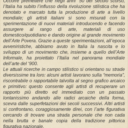
Occorre premettere che negli anni ’50 del secolo scorso,
l’Italia ha subito l’influsso della rivoluzione stilistica che ha
denotato e marcato tutta la produzione di arte a livello
mondiale; gli artisti italiani si sono misurati con la
sperimentazione di nuovi materiali introducendo e facendo
assurgere al rango di arte, materiali di uso
domestico/quotidiano e dando origine al grande movimento
dell’Arte Povera. Grazie a queste sperimentazioni, all’epoca
avveniristiche, abbiamo avuto in Italia la nascita e lo
sviluppo di un movimento che, insieme a quello dell’Arte
Informale, ha proiettato l’Italia nel panorama mondiale
dell’arte del ‘900.
Le attuali ricerche in campo stilistico si orientano su strade
diversissime tra loro: alcuni artisti lavorano sulla “memoria”,
riscontrabile o rapportabile talvolta al segno grafico arcaico
e primitivo: questo consente agli artisti di recuperare un
rapporto più diretto ed immediato con un passato
lontanissimo andando alle radici arcaiche della forma,
scevra dalle superfetazioni dei secoli successivi. Altri artisti
si confrontano, coraggiosamente direi, con l’arte figurativa
cercando di trovare una strada personale che non cada
nella brutta e banale copia della tradizione pittorica
figurativa nazionale.