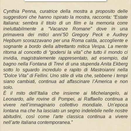
Cynthia Penna, curatrice della mostra a proposito delle
suggestioni che hanno ispirato la mostra, racconta: “Estate
Italiana: sembra il titolo di un film e la memoria corre
ineluttabilmente a “Vacanze Romane” dove in una
primavera dei mitici anni’50 Gregory Peck e Audrey
Hepburn scorazzavano per una Roma calda, accogliente e
sognante a bordo della altrettanto mitica Vespa. La mente
ritorna al concetto di “godersi la vita” che tutto il mondo ci
invidia, magistralemente rappresentato, ad esempio, dal
bagno nella Fontana di Trevi di una stupenda Anita Ekberg
sotto lo sguardo incredulo e rapito di Mastroianni nella
“Dolce Vita” di Fellini. Uno stile di vita che, sebbene i tempi
siano cambiati, continua ad affascinare l’America e non
solo.
È il mito dell’Italia che insieme ai Michelangelo, ai
Leonardo, alle rovine di Pompei, ai Raffaello continua a
vivere nell’immaginario collettivo mondiale. Un’epoca
lontana ma che ha lasciato un segno indelebile nelle nostre
abitudini, così come l'arte classica continua a vivere
nell’arte italiana contemporanea.”