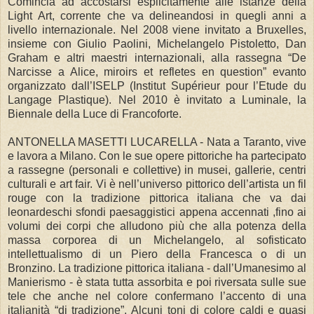
Comincia ad accostarsi esplicitamente alle istanze della
Light Art, corrente che va delineandosi in quegli anni a
livello internazionale. Nel 2008 viene invitato a Bruxelles,
insieme con Giulio Paolini, Michelangelo Pistoletto, Dan
Graham e altri maestri internazionali, alla rassegna “De
Narcisse a Alice, miroirs et refletes en question” evanto
organizzato dall’ISELP (Institut Supérieur pour l’Etude du
Langage Plastique). Nel 2010 è invitato a Luminale, la
Biennale della Luce di Francoforte.
ANTONELLA MASETTI LUCARELLA - Nata a Taranto, vive
e lavora a Milano. Con le sue opere pittoriche ha partecipato
a rassegne (personali e collettive) in musei, gallerie, centri
culturali e art fair. Vi è nell’universo pittorico dell’artista un fil
rouge con la tradizione pittorica italiana che va dai
leonardeschi sfondi paesaggistici appena accennati ,fino ai
volumi dei corpi che alludono più che alla potenza della
massa corporea di un Michelangelo, al sofisticato
intellettualismo di un Piero della Francesca o di un
Bronzino. La tradizione pittorica italiana - dall’Umanesimo al
Manierismo - è stata tutta assorbita e poi riversata sulle sue
tele che anche nel colore confermano l’accento di una
italianità “di tradizione”. Alcuni toni di colore caldi e quasi