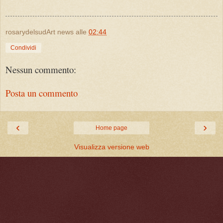
rosarydelsudArt news
alle
02:44
Condividi
Nessun commento:
Posta un commento
‹
›
Home page
Visualizza versione web