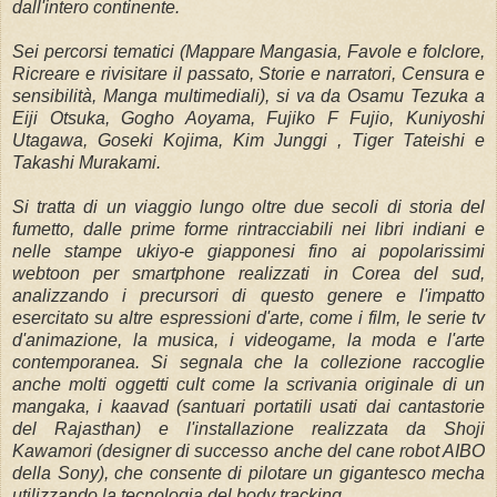
dall'intero continente.
Sei percorsi tematici (Mappare Mangasia, Favole e folclore,
Ricreare e rivisitare il passato, Storie e narratori, Censura e
sensibilità, Manga multimediali), si va da Osamu Tezuka a
Eiji Otsuka, Gogho Aoyama, Fujiko F Fujio, Kuniyoshi
Utagawa, Goseki Kojima, Kim Junggi , Tiger Tateishi e
Takashi Murakami.
Si tratta di un viaggio lungo oltre due secoli di storia del
fumetto, dalle prime forme rintracciabili nei libri indiani e
nelle stampe ukiyo-e giapponesi fino ai popolarissimi
webtoon per smartphone realizzati in Corea del sud,
analizzando i precursori di questo genere e l'impatto
esercitato su altre espressioni d'arte, come i film, le serie tv
d'animazione, la musica, i videogame, la moda e l'arte
contemporanea. Si segnala che la collezione raccoglie
anche molti oggetti cult come la scrivania originale di un
mangaka, i kaavad (santuari portatili usati dai cantastorie
del Rajasthan) e l'installazione realizzata da Shoji
Kawamori (designer di successo anche del cane robot AIBO
della Sony), che consente di pilotare un gigantesco mecha
utilizzando la tecnologia del body tracking.