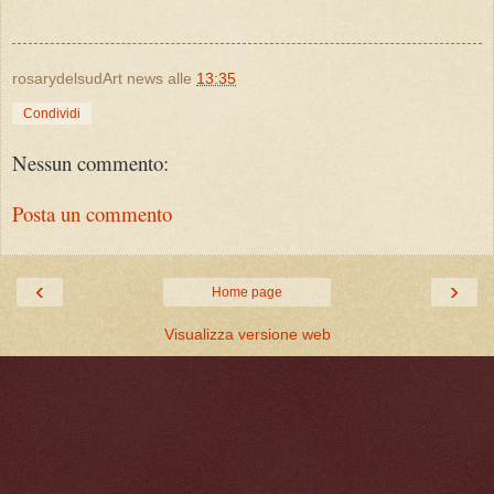
rosarydelsudArt news
alle
13:35
Condividi
Nessun commento:
Posta un commento
‹
›
Home page
Visualizza versione web