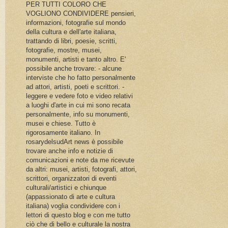
PER TUTTI COLORO CHE
VOGLIONO CONDIVIDERE pensieri,
informazioni, fotografie sul mondo
della cultura e dell'arte italiana,
trattando di libri, poesie, scritti,
fotografie, mostre, musei,
monumenti, artisti e tanto altro. E'
possibile anche trovare: - alcune
interviste che ho fatto personalmente
ad attori, artisti, poeti e scrittori. -
leggere e vedere foto e video relativi
a luoghi d'arte in cui mi sono recata
personalmente, info su monumenti,
musei e chiese. Tutto è
rigorosamente italiano. In
rosarydelsudArt news è possibile
trovare anche info e notizie di
comunicazioni e note da me ricevute
da altri: musei, artisti, fotografi, attori,
scrittori, organizzatori di eventi
culturali/artistici e chiunque
(appassionato di arte e cultura
italiana) voglia condividere con i
lettori di questo blog e con me tutto
ciò che di bello e culturale la nostra