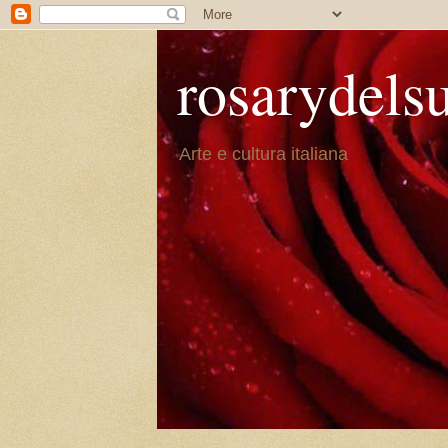
rosarydels
Arte e cultura italiana