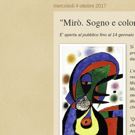
mercoledì 4 ottobre 2017
"Mirò. Sogno e colo
E' aperta al pubblico fino al 14 gennai
Si
pr
da
L'
re
Ma
Mu
se
di
ch
"Q
ch
Ar