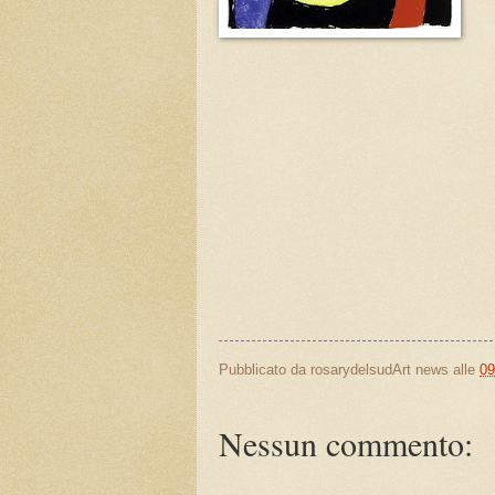
Pubblicato da
rosarydelsudArt news
alle
09
Nessun commento: