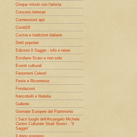
Cinque minuti con l'artista
Concorsi letterari
Connessioni aps
Covid19
Cucina e tradizioni italiane
Detti popolari
Edizioni Il Saggio - info e news
Ercolano Scavi e non solo
Eventi culturali
Fenomeni Celesti
Feste e Ricorrenze
Fondazioni
francobolli e filatelia
Gallerie
Giornate Europee del Patrimonio
I Sacri luoghi dell'Arcangelo Michele
Centro Culturale Studi Storici - “Il
Saggio”
Il dono sospeso