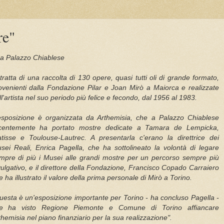
re"
o a Palazzo Chiablese
 tratta di una raccolta di 130 opere, quasi tutti oli di grande formato,
ovenienti dalla Fondazione Pilar e Joan Mirò a Maiorca e realizzate
ll'artista nel suo periodo più felice e fecondo, dal 1956 al 1983.
esposizione è organizzata da Arthemisia, che a Palazzo Chiablese
centemente ha portato mostre dedicate a Tamara de Lempicka,
tisse e Toulouse-Lautrec. A presentarla c'erano la direttrice dei
sei Reali, Enrica Pagella, che ha sottolineato la volontà di legare
mpre di più i Musei alle grandi mostre per un percorso sempre più
vulgativo, e il direttore della Fondazione, Francisco Copado Carraiero
e ha illustrato il valore della prima personale di Mirò a Torino.
uesta è un'esposizione importante per Torino - ha concluso Pagella -
e ha visto Regione Piemonte e Comune di Torino affiancare
themisia nel piano finanziario per la sua realizzazione".