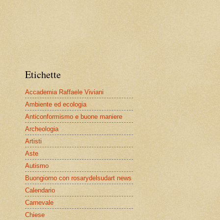
Etichette
Accademia Raffaele Viviani
Ambiente ed ecologia
Anticonformismo e buone maniere
Archeologia
Artisti
Aste
Autismo
Buongiorno con rosarydelsudart news
Calendario
Carnevale
Chiese