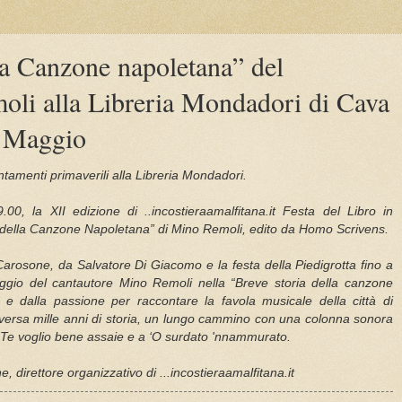
la Canzone napoletana” del
oli alla Libreria Mondadori di Cava
3 Maggio
tamenti primaverili alla Libreria Mondadori.
.00, la XII edizione di ..incostieraamalfitana.it Festa del Libro in
 della Canzone Napoletana” di Mino Remoli, edito da Homo Scrivens.
arosone, da Salvatore Di Giacomo e la festa della Piedigrotta fino a
aggio del cantautore Mino Remoli nella “Breve storia della canzone
à e dalla passione per raccontare la favola musicale della città di
raversa mille anni di storia, un lungo cammino con una colonna sonora
a Te voglio bene assaie e a ‘O surdato 'nnammurato.
e, direttore organizzativo di ...incostieraamalfitana.it