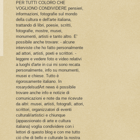
PER TUTTI COLORO CHE
VOGLIONO CONDIVIDERE pensieri,
informazioni, fotografie sul mondo
della cultura e dell'arte italiana,
trattando di libri, poesie, scritti,
fotografie, mostre, musei,
monumenti, artisti e tanto altro. E'
possibile anche trovare: - alcune
interviste che ho fatto personalmente
ad attori, artisti, poeti e scrittori. -
leggere e vedere foto e video relativi
a luoghi d'arte in cui mi sono recata
personalmente, info su monumenti,
musei e chiese. Tutto è
rigorosamente italiano. In
rosarydelsudArt news è possibile
trovare anche info e notizie di
comunicazioni e note da me ricevute
da altri: musei, artisti, fotografi, attori,
scrittori, organizzatori di eventi
culturali/artistici e chiunque
(appassionato di arte e cultura
italiana) voglia condividere con i
lettori di questo blog e con me tutto
ciò che di bello e culturale la nostra