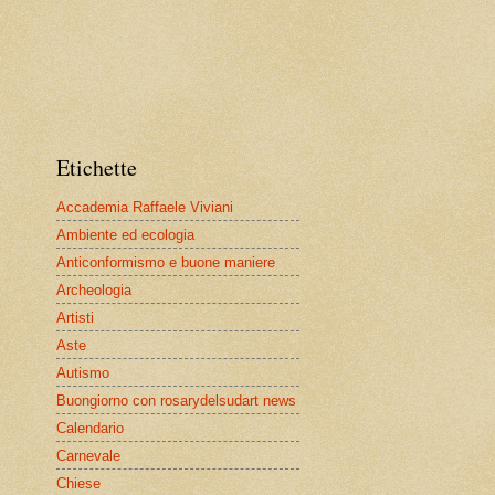
Etichette
Accademia Raffaele Viviani
Ambiente ed ecologia
Anticonformismo e buone maniere
Archeologia
Artisti
Aste
Autismo
Buongiorno con rosarydelsudart news
Calendario
Carnevale
Chiese