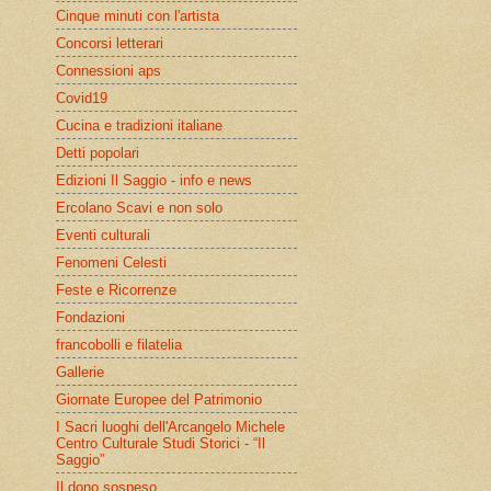
Cinque minuti con l'artista
Concorsi letterari
Connessioni aps
Covid19
Cucina e tradizioni italiane
Detti popolari
Edizioni Il Saggio - info e news
Ercolano Scavi e non solo
Eventi culturali
Fenomeni Celesti
Feste e Ricorrenze
Fondazioni
francobolli e filatelia
Gallerie
Giornate Europee del Patrimonio
I Sacri luoghi dell'Arcangelo Michele
Centro Culturale Studi Storici - “Il
Saggio”
Il dono sospeso