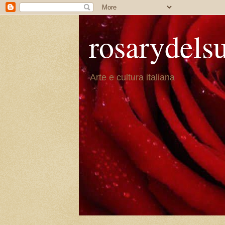
rosarydels
Arte e cultura italiana