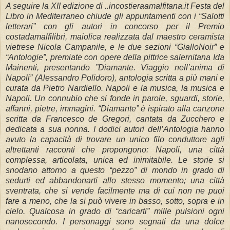
A seguire la XII edizione di ..incostieraamalfitana.it Festa del
Libro in Mediterraneo chiude gli appuntamenti con i “Salotti
letterari” con gli autori in concorso per il Premio
costadamalfilibri, maiolica realizzata dal maestro ceramista
vietrese Nicola Campanile, e le due sezioni “GialloNoir” e
“Antologie”, premiate con opere della pittrice salernitana Ida
Mainenti, presentando ”Diamante. Viaggio nell’anima di
Napoli” (Alessandro Polidoro), antologia scritta a più mani e
curata da Pietro Nardiello. Napoli e la musica, la musica e
Napoli. Un connubio che si fonde in parole, sguardi, storie,
affanni, pietre, immagini. “Diamante” è ispirato alla canzone
scritta da Francesco de Gregori, cantata da Zucchero e
dedicata a sua nonna. I dodici autori dell’Antologia hanno
avuto la capacità di trovare un unico filo conduttore agli
altrettanti racconti che propongono: Napoli, una città
complessa, articolata, unica ed inimitabile. Le storie si
snodano attorno a questo “pezzo” di mondo in grado di
sedurti ed abbandonarti allo stesso momento; una città
sventrata, che si vende facilmente ma di cui non ne puoi
fare a meno, che la si può vivere in basso, sotto, sopra e in
cielo. Qualcosa in grado di “caricarti” mille pulsioni ogni
nanosecondo. I personaggi sono segnati da una dolce