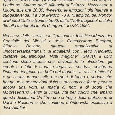
Luglio nel Salone degli Affreschi di Palazzo Mezzacapo a
Maiori, alle ore 20.30, rivivremo le emozioni più intense e
suggestive: dal 4 a 3 di Mexico ’70 ai “Campioni del Mondo”
di Madrid 1982 e Berlino 2006, dalle “Notti magiche” di Italia
’90 alla sfortunata finale di “rigore” di USA 1994.
Nel corso della serata, con il patrocinio della Presidenza del
Consiglio dei Ministri e della Commissione Europea,
Alfonso Bottone, direttore organizzativo di
..incostieraamalfitana.it, si intratterrà con Pietro Nardiello,
curatore dell’antologia “Notti magiche” (Graus). Il libro
contiene storie inedite che, rievocando le atmosfere, gli
eventi e i fatti di cronaca legati ai mondiali, celebrano
l’incanto del gioco più bello del mondo. Un occhio “attento”
e un cuore grande nelle emozioni di fango e sudore che
hanno unito generazioni di tifosi, racconti che fanno provare
ancora una volta la magia di notti e di sogni che
rappresentano l’elisir di lunga vita per coloro che amano
questa disciplina. Un libro che si fregia della prefazione di
Darwin Pastorin e che contiene un’intervista esclusiva a
Josè Altafini.