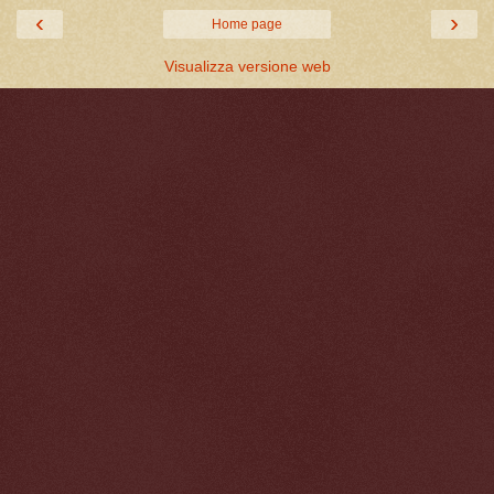
‹
›
Home page
Visualizza versione web