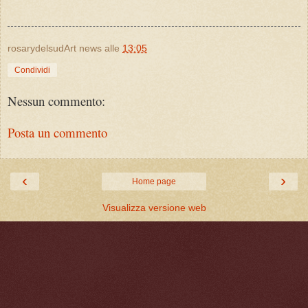
rosarydelsudArt news
alle
13:05
Condividi
Nessun commento:
Posta un commento
‹
›
Home page
Visualizza versione web