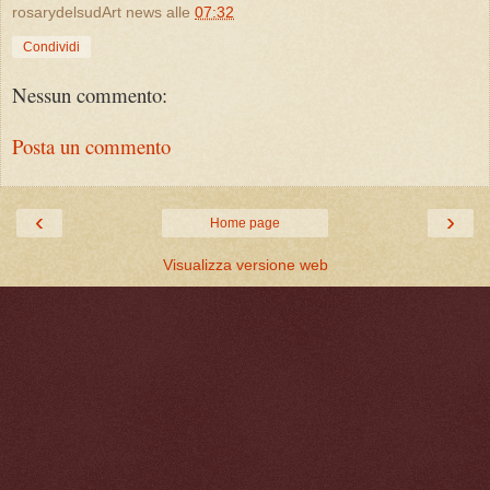
rosarydelsudArt news
alle
07:32
Condividi
Nessun commento:
Posta un commento
‹
›
Home page
Visualizza versione web