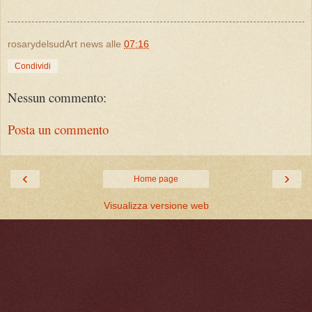
rosarydelsudArt news
alle
07:16
Condividi
Nessun commento:
Posta un commento
‹
›
Home page
Visualizza versione web