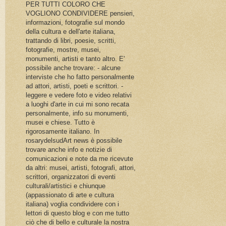
PER TUTTI COLORO CHE
VOGLIONO CONDIVIDERE pensieri,
informazioni, fotografie sul mondo
della cultura e dell'arte italiana,
trattando di libri, poesie, scritti,
fotografie, mostre, musei,
monumenti, artisti e tanto altro. E'
possibile anche trovare: - alcune
interviste che ho fatto personalmente
ad attori, artisti, poeti e scrittori. -
leggere e vedere foto e video relativi
a luoghi d'arte in cui mi sono recata
personalmente, info su monumenti,
musei e chiese. Tutto è
rigorosamente italiano. In
rosarydelsudArt news è possibile
trovare anche info e notizie di
comunicazioni e note da me ricevute
da altri: musei, artisti, fotografi, attori,
scrittori, organizzatori di eventi
culturali/artistici e chiunque
(appassionato di arte e cultura
italiana) voglia condividere con i
lettori di questo blog e con me tutto
ciò che di bello e culturale la nostra