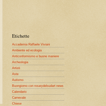
Etichette
Accademia Raffaele Viviani
Ambiente ed ecologia
Anticonformismo e buone maniere
Archeologia
Artisti
Aste
Autismo
Buongiorno con rosarydelsudart news
Calendario
Carnevale
Chiese