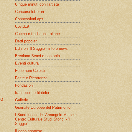
Cinque minuti con l'artista
Concorsi letterari
Connessioni aps
Covid19
Cucina e tradizioni italiane
Detti popolari
Edizioni Il Saggio - info e news
Ercolano Scavi e non solo
Eventi culturali
Fenomeni Celesti
Feste e Ricorrenze
Fondazioni
francobolli e filatelia
io
Gallerie
Giornate Europee del Patrimonio
I Sacri luoghi dell'Arcangelo Michele
Centro Culturale Studi Storici - “Il
Saggio”
Il dono sospeso