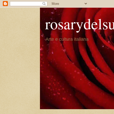
rosarydels
Arte e cultura italiana