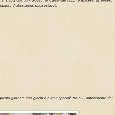
 si stabilì che ogni giovedì di Carnevale fabbri e macellai avrebbero
tafora di liberazione dagli ostacoli.
uesta giornata con giochi e eventi speciali, tra cui l'antecedente del